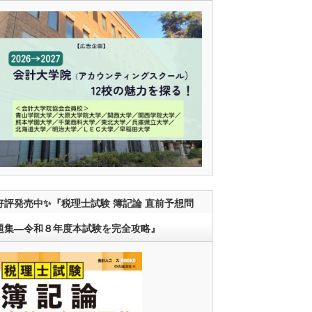
好評発売中✨『税理士試験 簿記論 直前予想問
題集―令和８年度本試験を完全攻略』