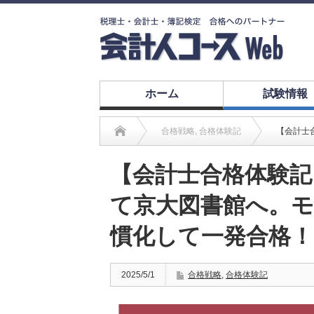
ホーム
試験情報
合格戦略
,
合格体験記
【会計士
【会計士合格体験記
て京大図書館へ。
慣化して一発合格！
2025/5/1
合格戦略
,
合格体験記