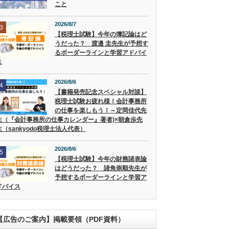
こと
2026/8/7
3
【税理士試験】今年の簿記論はど
うだった？ 渡邉 圭先生が予想す
るボーダーラインと学習アドバイ
ス
2026/8/6
4
【書籍発売記念スペシャル対談】
税理士試験お疲れ様！会計事務所
の仕事を楽しもう！～定岡佳代先
生（『会計事務所の仕事カレンダー』著者)×朝倉歩先
生（sankyodo税理士法人代表）
2026/8/6
5
【税理士試験】今年の財務諸表論
はどうだった？ 諸角崇順先生が
予想するボーダーラインと学習ア
ドバイス
【広告のご案内】掲載要領（PDF資料）