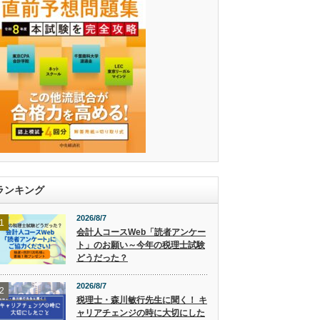
ランキング
2026/8/7
1
会計人コースWeb「読者アンケー
ト」のお願い～今年の税理士試験
どうだった？
2026/8/7
2
税理士・森川敏行先生に聞く！ キ
ャリアチェンジの時に大切にした