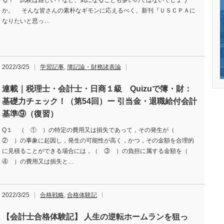
る？ 試験は難しい？など、気になることも多いのではないでしょう
か。 そんな皆さんの素朴なギモンに応えるべく、新刊『ＵＳＣＰＡに
なりたいと思っ…
2022/3/25
学習記事
,
簿記論・財務諸表論
連載｜税理士・会計士・日商１級 Quizuで簿・財：
基礎力チェック！（第54回）ー 引当金・退職給付会計
基準⑨（復習）
Q１ （ ① ）の特定の費用又は損失であって，その発生が（
② ）の事象に起因し，発生の可能性が高く，かつ，その金額を合理的
に見積ることができる場合には，（ ③ ）の負担に属する金額を（
④ ）の費用又は損失と…
2022/3/25
合格戦略
,
合格体験記
【会計士合格体験記】 人生の逆転ホームランを狙っ