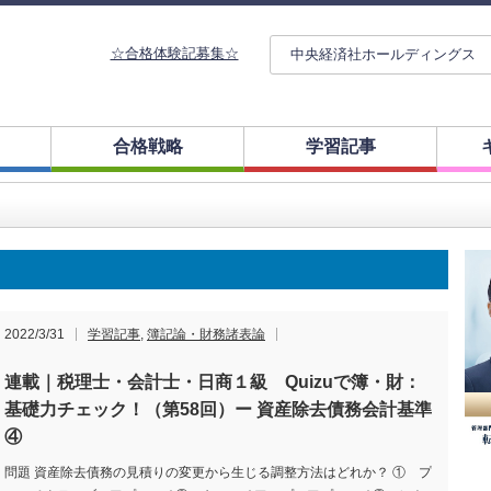
☆合格体験記募集☆
中央経済社ホールディングス
合格戦略
学習記事
2022/3/31
学習記事
,
簿記論・財務諸表論
連載｜税理士・会計士・日商１級 Quizuで簿・財：
基礎力チェック！（第58回）ー 資産除去債務会計基準
④
問題 資産除去債務の見積りの変更から生じる調整方法はどれか？ ① プ