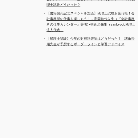
理士試験どうだった？
【書籍発売記念スペシャル対談】税理士試験お疲れ様！会
計事務所の仕事を楽しもう！～定岡佳代先生（『会計事務
所の仕事カレンダー』著者)×朝倉歩先生（sankyodo税理士
法人代表）
【税理士試験】今年の財務諸表論はどうだった？ 諸角崇
順先生が予想するボーダーラインと学習アドバイス