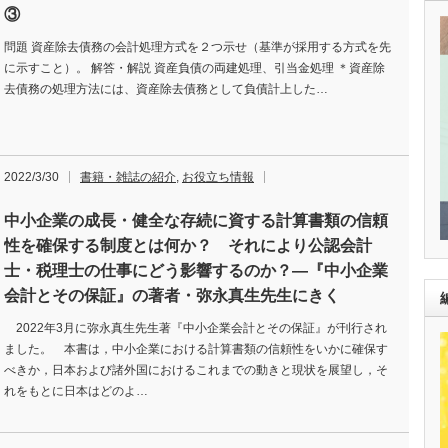
③
問題 資産除去債務の会計処理方式を２つ示せ（基準が採用する方式を先
に示すこと）。 解答・解説 資産負債の両建処理、引当金処理 ＊資産除
去債務の処理方法には、資産除去債務として負債計上した…
2022/3/30
書籍・雑誌の紹介
,
お役立ち情報
中小企業の成長・健全な存続に資する計算書類の信頼
性を確保する制度とは何か？ それにより公認会計
士・税理士の仕事にどう影響するのか？―『中小企業
会計とその保証』の著者・弥永真生先生にきく
2022年3月に弥永真生先生著『中小企業会計とその保証』が刊行され
ました。 本書は，中小企業における計算書類の信頼性をいかに確保す
べきか，日本および諸外国におけるこれまでの動きと現状を展望し，そ
れをもとに日本はどのよ…