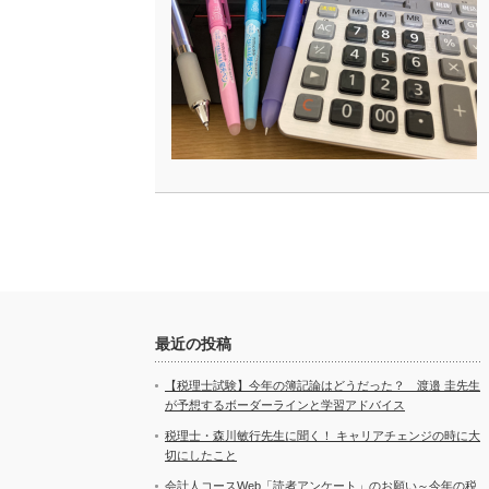
最近の投稿
【税理士試験】今年の簿記論はどうだった？ 渡邉 圭先生
が予想するボーダーラインと学習アドバイス
税理士・森川敏行先生に聞く！ キャリアチェンジの時に大
切にしたこと
会計人コースWeb「読者アンケート」のお願い～今年の税