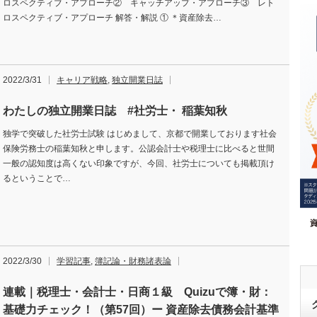
ロスペクティブ・アプローチ② キャッチアップ・アプローチ③ レト
ロスペクティブ・アプローチ 解答・解説 ① ＊資産除去…
2022/3/31
キャリア戦略
,
独立開業日誌
わたしの独立開業日誌 #社労士・ 稲葉知秋
独学で突破した社労士試験 はじめまして、京都で開業しております社会
保険労務士の稲葉知秋と申します。公認会計士や税理士に比べると世間
一般の認知度は高くない印象ですが、今回、社労士についても掲載頂け
るということで…
2022/3/30
学習記事
,
簿記論・財務諸表論
連載｜税理士・会計士・日商１級 Quizuで簿・財：
基礎力チェック！（第57回）ー 資産除去債務会計基準