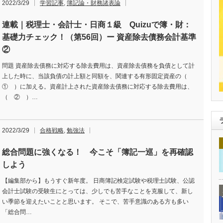
2022/3/29
学習記事
,
簿記論・財務諸表論
連載｜税理士・会計士・日商１級 Quizuで簿・財：
基礎力チェック！（第56回）ー 資産除去債務会計基準
②
問題 資産除去債務に対応する除去費用は、資産除去債務を負債として計
上した時に、当該負債の計上額と同額を、関連する有形固定資産の（
① ）に加える。資産計上された資産除去債務に対応する除去費用は、
（ ② ）…
2022/3/29
合格戦略
,
勉強法
総合問題に強くなる！ 今こそ「簿記一巡」を再確認
しよう
【編集部から】もうすぐ新年度。 日商簿記検定試験や税理士試験、公認
会計士試験の受験生にとっては、少しでも苦手なことを克服して、新し
い季節を迎えたいことと思います。 そこで、苦手意識のある方も多い
「総合問…