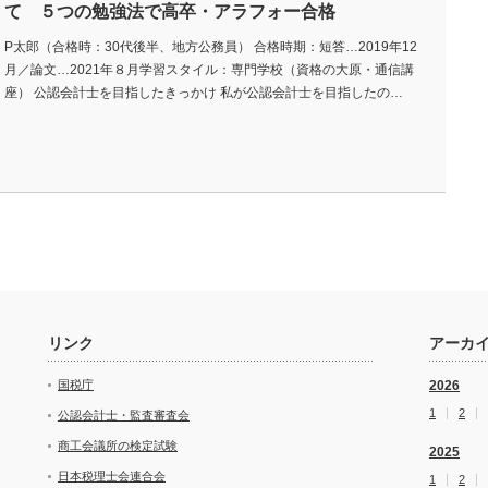
て ５つの勉強法で高卒・アラフォー合格
P太郎（合格時：30代後半、地方公務員） 合格時期：短答…2019年12
月／論文…2021年８月学習スタイル：専門学校（資格の大原・通信講
座） 公認会計士を目指したきっかけ 私が公認会計士を目指したの…
リンク
アーカ
国税庁
2026
1
2
公認会計士・監査審査会
商工会議所の検定試験
2025
日本税理士会連合会
1
2