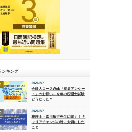
ランキング
2026/8/7
1
会計人コースWeb「読者アンケー
ト」のお願い～今年の税理士試験
どうだった？
2026/8/7
2
税理士・森川敏行先生に聞く！ キ
ャリアチェンジの時に大切にした
こと