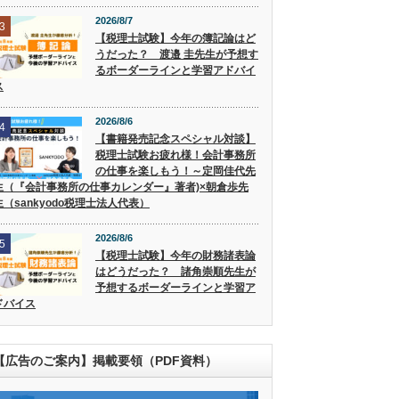
2026/8/7
3
【税理士試験】今年の簿記論はど
うだった？ 渡邉 圭先生が予想す
るボーダーラインと学習アドバイ
ス
2026/8/6
4
【書籍発売記念スペシャル対談】
税理士試験お疲れ様！会計事務所
の仕事を楽しもう！～定岡佳代先
生（『会計事務所の仕事カレンダー』著者)×朝倉歩先
生（sankyodo税理士法人代表）
2026/8/6
5
【税理士試験】今年の財務諸表論
はどうだった？ 諸角崇順先生が
予想するボーダーラインと学習ア
ドバイス
【広告のご案内】掲載要領（PDF資料）