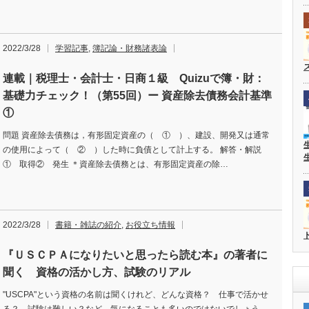
2022/3/28
学習記事
,
簿記論・財務諸表論
連載｜税理士・会計士・日商１級 Quizuで簿・財：
基礎力チェック！（第55回）ー 資産除去債務会計基準
①
問題 資産除去債務は，有形固定資産の（ ① ）、建設、開発又は通常
の使用によって（ ② ）した時に負債として計上する。 解答・解説
① 取得② 発生 ＊資産除去債務とは、有形固定資産の除…
2022/3/28
書籍・雑誌の紹介
,
お役立ち情報
『ＵＳＣＰＡになりたいと思ったら読む本』の著者に
聞く 資格の活かし方、試験のリアル
"USCPA"という資格の名前は聞くけれど、どんな資格？ 仕事で活かせ