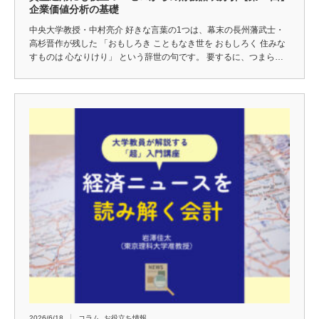
企業価値分析の基礎
中央大学教授・中村亮介 好きな言葉の1つは、幕末の長州藩武士・
高杉晋作が残した 「おもしろき こともなき世を おもしろく 住みな
すものは 心なりけり」 という辞世の句です。 要するに、つまら…
2026/6/18
コラム
,
お役立ち情報