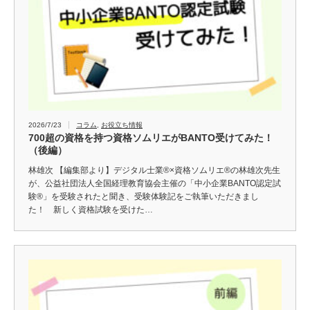
2026/7/23
コラム
,
お役立ち情報
700超の資格を持つ資格ソムリエがBANTO受けてみた！
（後編）
林雄次 【編集部より】デジタル士業®×資格ソムリエ®の林雄次先生
が、公益社団法人全国経理教育協会主催の「中小企業BANTO認定試
験®」を受験されたと聞き、受験体験記をご執筆いただきまし
た！ 新しく資格試験を受けた…