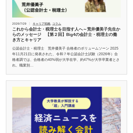
2026/7/29
キャリア戦略
,
コラム
これから会計士・税理士を目指す人へ～荒井優美子先生か
らのメッセージ 【第２回】Big4の会計士・税理士の働
き方とキャリア
公認会計士・税理士 荒井優美子 合格者のボリュームソーン 2025
年11月21日に発表された、令和７年公認会計士試験（2026年）合
格者調では、合格者の40%弱が大学在学、約47%が大学卒業者とさ
れ、職業別…