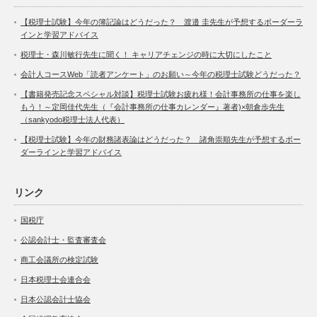
【税理士試験】今年の簿記論はどうだった？ 渡邉 圭先生が予想するボーダーラ
インと学習アドバイス
税理士・森川敏行先生に聞く！ キャリアチェンジの時に大切にしたこと
会計人コースWeb「読者アンケート」のお願い～今年の税理士試験どうだった？
【書籍発売記念スペシャル対談】税理士試験お疲れ様！会計事務所の仕事を楽し
もう！～定岡佳代先生（『会計事務所の仕事カレンダー』著者)×朝倉歩先生
（sankyodo税理士法人代表）
【税理士試験】今年の財務諸表論はどうだった？ 諸角崇順先生が予想するボー
ダーラインと学習アドバイス
リンク
国税庁
公認会計士・監査審査会
商工会議所の検定試験
日本税理士会連合会
日本公認会計士協会