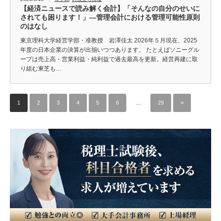
【経済ニュースで読み解く会計】「そんなの自分のせいに
されても困ります！」―管理会計における管理可能性原則
のはなし
東京理科大学経営学部・准教授 岩澤佳太 2026年５月現在、2025
年度の日本企業の決算が出揃いつつあります。 たとえばソニーグル
ープは売上高・営業利益・純利益で過去最高を更新。経営再建に取
り組む東芝も…
1
2
3
4
5
6
…
29
»