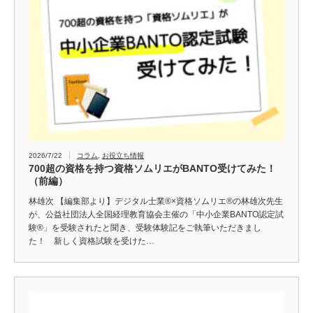
2026/7/22
コラム
,
お役立ち情報
700超の資格を持つ資格ソムリエがBANTO受けてみた！
（前編）
林雄次 【編集部より】デジタル士業®×資格ソムリエ®の林雄次先生
が、公益社団法人全国経理教育協会主催の「中小企業BANTO認定試
験®」を受験されたと聞き、受験体験記をご執筆いただきまし
た！ 新しく資格試験を受けた…