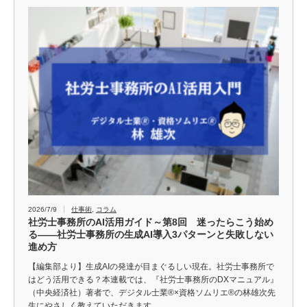
2026/7/9
仕事術
,
コラム
社労士事務所のAI活用ガイド～第8回 迷ったらこう始め
る――社労士事務所の生成AI導入3パターンと失敗しない
進め方
【編集部より】生成AIの発達が目まぐるしい現在。社労士事務所で
はどう活用できる？本連載では、『社労士事務所のDXマニュアル』
（中央経済社）著者で、デジタル士業®×資格ソムリエ®の林雄次先
生にやさしく教えていただきます。…