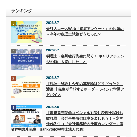
ランキング
2026/8/7
1
会計人コースWeb「読者アンケート」のお願い
～今年の税理士試験どうだった？
2026/8/7
2
税理士・森川敏行先生に聞く！ キャリアチェン
ジの時に大切にしたこと
2026/8/7
3
【税理士試験】今年の簿記論はどうだった？
渡邉 圭先生が予想するボーダーラインと学習ア
ドバイス
2026/8/6
4
【書籍発売記念スペシャル対談】税理士試験お
疲れ様！会計事務所の仕事を楽しもう！～定岡
佳代先生（『会計事務所の仕事カレンダー』著
者)×朝倉歩先生（sankyodo税理士法人代表）