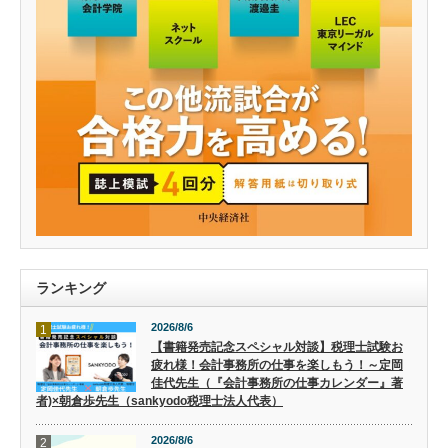
ランキング
2026/8/6
1
【書籍発売記念スペシャル対談】税理士試験お
疲れ様！会計事務所の仕事を楽しもう！～定岡
佳代先生（『会計事務所の仕事カレンダー』著
者)×朝倉歩先生（sankyodo税理士法人代表）
2026/8/6
2