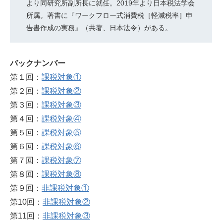
より同研究所副所長に就任。2019年より日本税法学会
所属。著書に『ワークフロー式消費税［軽減税率］申
告書作成の実務』（共著、日本法令）がある。
バックナンバー
第１回：
課税対象①
第２回：
課税対象②
第３回：
課税対象③
第４回：
課税対象④
第５回：
課税対象⑤
第６回：
課税対象⑥
第７回：
課税対象⑦
第８回：
課税対象⑧
第９回：
非課税対象①
第10回：
非課税対象②
第11回：
非課税対象③