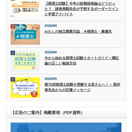
【税理士試験】今年の財務諸表論はどうだっ
た？ 諸角崇順先生が予想するボーダーライン
と学習アドバイス
2026/8/6
3
わたしの独立開業日誌 ＃税理士・廣瀬充
2026/8/6
4
今から始める税理士試験スタートガイド～簿記
論の正しい勉強方法
2026/8/5
5
第76回税理士試験を受験する皆さんへ！～ 梨井
俊先生からの応援メッセージ
【広告のご案内】掲載要領（PDF資料）