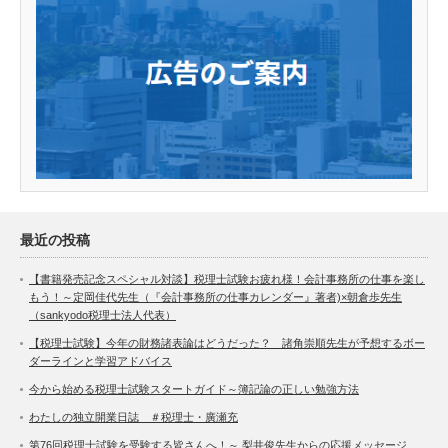
最近の投稿
【書籍発売記念スペシャル対談】税理士試験お疲れ様！会計事務所の仕事を楽し
もう！～定岡佳代先生（『会計事務所の仕事カレンダー』著者)×朝倉歩先生
（sankyodo税理士法人代表）
【税理士試験】今年の財務諸表論はどうだった？ 諸角崇順先生が予想するボー
ダーラインと学習アドバイス
今から始める税理士試験スタートガイド～簿記論の正しい勉強方法
わたしの独立開業日誌 ＃税理士・廣瀬充
第76回税理士試験を受験する皆さんへ！～ 梨井俊先生からの応援メッセージ