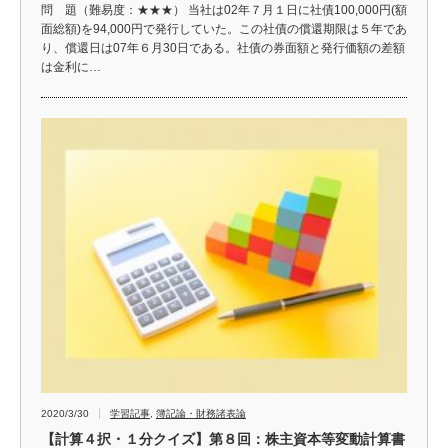
問 題（難易度：★★★） 当社は02年７月１日に社債100,000円(額
面総額)を94,000円で発行していた。この社債の償還期限は５年であ
り、償還日は07年６月30日である。社債の券面額と発行価額の差額
は金利に…
2020/3/30
学習記事
,
簿記論・財務諸表論
【計算４択・１分クイズ】第８回：株主資本等変動計算書