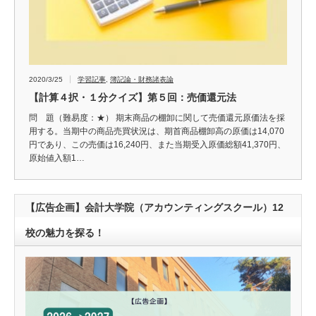
2020/3/25
学習記事
,
簿記論・財務諸表論
【計算４択・１分クイズ】第５回：売価還元法
問 題（難易度：★） 期末商品の棚卸に関して売価還元原価法を採
用する。当期中の商品売買状況は、期首商品棚卸高の原価は14,070
円であり、この売価は16,240円、また当期受入原価総額41,370円、
原始値入額1…
【広告企画】会計大学院（アカウンティングスクール）12
校の魅力を探る！