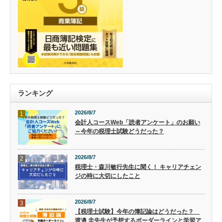
ランキング
2026/8/7
1
会計人コースWeb「読者アンケート」のお願い
～今年の税理士試験どうだった？
2026/8/7
2
税理士・森川敏行先生に聞く！ キャリアチェン
ジの時に大切にしたこと
2026/8/7
3
【税理士試験】今年の簿記論はどうだった？
渡邉 圭先生が予想するボーダーラインと学習ア