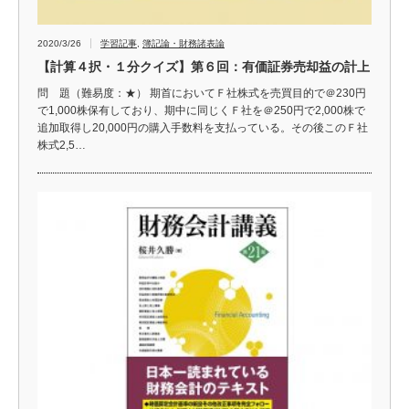
2020/3/26
学習記事
,
簿記論・財務諸表論
【計算４択・１分クイズ】第６回：有価証券売却益の計上
問 題（難易度：★） 期首においてＦ社株式を売買目的で＠230円
で1,000株保有しており、期中に同じくＦ社を＠250円で2,000株で
追加取得し20,000円の購入手数料を支払っている。その後このＦ社
株式2,5…