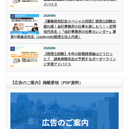
ドバイス
2026/8/6
4
【書籍発売記念スペシャル対談】税理士試験お
疲れ様！会計事務所の仕事を楽しもう！～定岡
佳代先生（『会計事務所の仕事カレンダー』著
者)×朝倉歩先生（sankyodo税理士法人代表）
2026/8/6
5
【税理士試験】今年の財務諸表論はどうだっ
た？ 諸角崇順先生が予想するボーダーライン
と学習アドバイス
【広告のご案内】掲載要領（PDF資料）