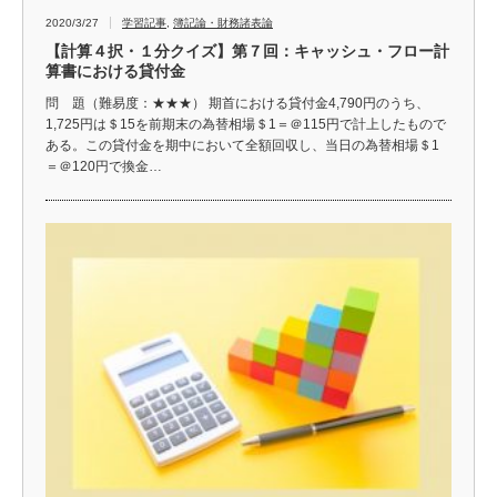
2020/3/27
学習記事
,
簿記論・財務諸表論
【計算４択・１分クイズ】第７回：キャッシュ・フロー計
算書における貸付金
問 題（難易度：★★★） 期首における貸付金4,790円のうち、
1,725円は＄15を前期末の為替相場＄1＝＠115円で計上したもので
ある。この貸付金を期中において全額回収し、当日の為替相場＄1
＝＠120円で換金…