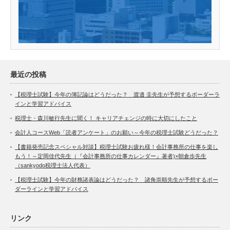
最近の投稿
【税理士試験】今年の簿記論はどうだった？ 渡邉 圭先生が予想するボーダーラ
インと学習アドバイス
税理士・森川敏行先生に聞く！ キャリアチェンジの時に大切にしたこと
会計人コースWeb「読者アンケート」のお願い～今年の税理士試験どうだった？
【書籍発売記念スペシャル対談】税理士試験お疲れ様！会計事務所の仕事を楽し
もう！～定岡佳代先生（『会計事務所の仕事カレンダー』著者)×朝倉歩先生
（sankyodo税理士法人代表）
【税理士試験】今年の財務諸表論はどうだった？ 諸角崇順先生が予想するボー
ダーラインと学習アドバイス
リンク