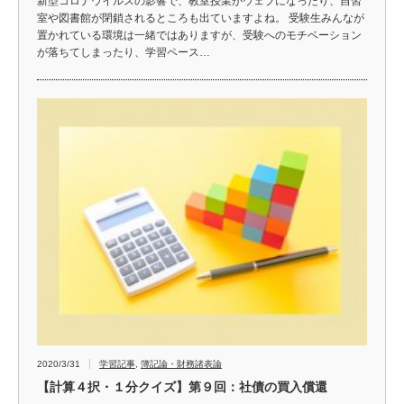
新型コロナウイルスの影響で、教室授業がウェブになったり、自習
室や図書館が閉鎖されるところも出ていますよね。 受験生みんなが
置かれている環境は一緒ではありますが、受験へのモチベーション
が落ちてしまったり、学習ペース…
2020/3/31
学習記事
,
簿記論・財務諸表論
【計算４択・１分クイズ】第９回：社債の買入償還