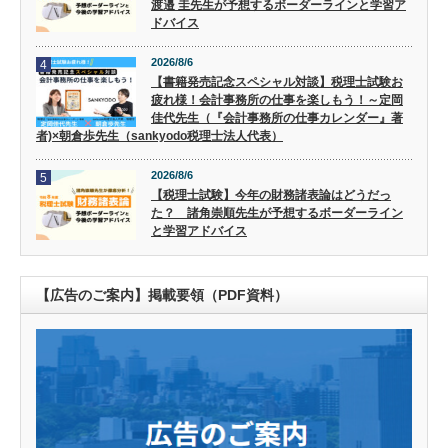
渡邉 圭先生が予想するボーダーラインと学習ア
ドバイス
2026/8/6
4
【書籍発売記念スペシャル対談】税理士試験お
疲れ様！会計事務所の仕事を楽しもう！～定岡
佳代先生（『会計事務所の仕事カレンダー』著
者)×朝倉歩先生（sankyodo税理士法人代表）
2026/8/6
5
【税理士試験】今年の財務諸表論はどうだっ
た？ 諸角崇順先生が予想するボーダーライン
と学習アドバイス
【広告のご案内】掲載要領（PDF資料）