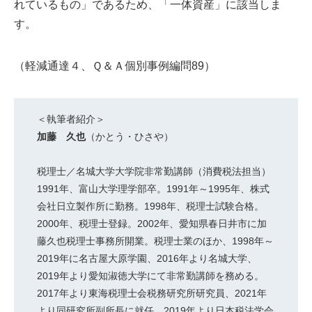
れているもの」であるため、「一体資産」に該当しま
す。
（軽減通達４、Ｑ＆Ａ個別事例編問89）
＜執筆者紹介＞
加藤 久也
（かとう・ひさや）
税理士／名城大学大学院非常勤講師（消費税法担当）
1991年、富山大学理学部卒。1991年～1995年、株式
会社日立製作所に勤務。1998年、税理士試験合格。
2000年、税理士登録。2002年、愛知県春日井市に加
藤久也税理士事務所開業。税理士業のほか、1998年～
2019年に名古屋大原学園、2016年より名城大学、
2019年より愛知淑徳大学にて非常勤講師を務める。
2017年より東海税理士会税務研究所研究員、2021年
より同研究所副所長に就任。2019年より日本税法学会