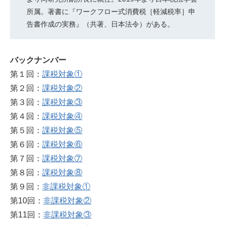
所属。著書に『ワークフロー式消費税［軽減税率］申
告書作成の実務』（共著、日本法令）がある。
バックナンバー
第１回：
課税対象①
第２回：
課税対象②
第３回：
課税対象③
第４回：
課税対象④
第５回：
課税対象⑤
第６回：
課税対象⑥
第７回：
課税対象⑦
第８回：
課税対象⑧
第９回：
非課税対象①
第10回：
非課税対象②
第11回：
非課税対象③