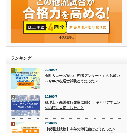
ランキング
2026/8/7
1
会計人コースWeb「読者アンケート」のお願い
～今年の税理士試験どうだった？
2026/8/7
2
税理士・森川敏行先生に聞く！ キャリアチェン
ジの時に大切にしたこと
2026/8/7
3
【税理士試験】今年の簿記論はどうだった？