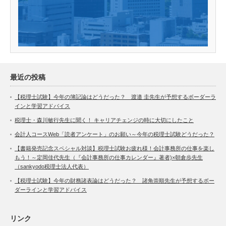
最近の投稿
【税理士試験】今年の簿記論はどうだった？ 渡邉 圭先生が予想するボーダーラ
インと学習アドバイス
税理士・森川敏行先生に聞く！ キャリアチェンジの時に大切にしたこと
会計人コースWeb「読者アンケート」のお願い～今年の税理士試験どうだった？
【書籍発売記念スペシャル対談】税理士試験お疲れ様！会計事務所の仕事を楽し
もう！～定岡佳代先生（『会計事務所の仕事カレンダー』著者)×朝倉歩先生
（sankyodo税理士法人代表）
【税理士試験】今年の財務諸表論はどうだった？ 諸角崇順先生が予想するボー
ダーラインと学習アドバイス
リンク