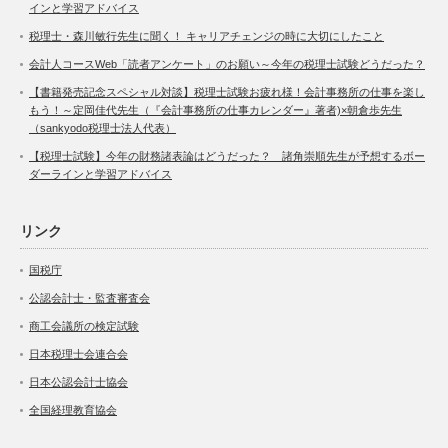
インと学習アドバイス
税理士・森川敏行先生に聞く！ キャリアチェンジの時に大切にしたこと
会計人コースWeb「読者アンケート」のお願い～今年の税理士試験どうだった？
【書籍発売記念スペシャル対談】税理士試験お疲れ様！会計事務所の仕事を楽し
もう！～定岡佳代先生（『会計事務所の仕事カレンダー』著者)×朝倉歩先生
（sankyodo税理士法人代表）
【税理士試験】今年の財務諸表論はどうだった？ 諸角崇順先生が予想するボー
ダーラインと学習アドバイス
リンク
国税庁
公認会計士・監査審査会
商工会議所の検定試験
日本税理士会連合会
日本公認会計士協会
全国経理教育協会