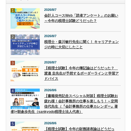
2026/8/7
1
会計人コースWeb「読者アンケート」のお願い
～今年の税理士試験どうだった？
2026/8/7
2
税理士・森川敏行先生に聞く！ キャリアチェン
ジの時に大切にしたこと
2026/8/7
3
【税理士試験】今年の簿記論はどうだった？
渡邉 圭先生が予想するボーダーラインと学習ア
ドバイス
2026/8/6
4
【書籍発売記念スペシャル対談】税理士試験お
疲れ様！会計事務所の仕事を楽しもう！～定岡
佳代先生（『会計事務所の仕事カレンダー』著
者)×朝倉歩先生（sankyodo税理士法人代表）
2026/8/6
5
【税理士試験】今年の財務諸表論はどうだっ