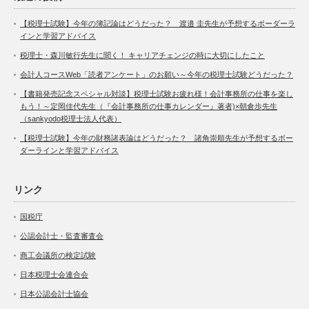
【税理士試験】今年の簿記論はどうだった？ 渡邉 圭先生が予想するボーダーラ
インと学習アドバイス
税理士・森川敏行先生に聞く！ キャリアチェンジの時に大切にしたこと
会計人コースWeb「読者アンケート」のお願い～今年の税理士試験どうだった？
【書籍発売記念スペシャル対談】税理士試験お疲れ様！会計事務所の仕事を楽し
もう！～定岡佳代先生（『会計事務所の仕事カレンダー』著者)×朝倉歩先生
（sankyodo税理士法人代表）
【税理士試験】今年の財務諸表論はどうだった？ 諸角崇順先生が予想するボー
ダーラインと学習アドバイス
リンク
国税庁
公認会計士・監査審査会
商工会議所の検定試験
日本税理士会連合会
日本公認会計士協会