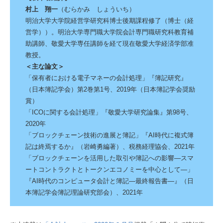
村上 翔一
（むらかみ しょういち）
明治大学大学院経営学研究科博士後期課程修了（博士（経
営学））。明治大学専門職大学院会計専門職研究科教育補
助講師、敬愛大学専任講師を経て現在敬愛大学経済学部准
教授。
＜主な論文＞
「保有者における電子マネーの会計処理」『簿記研究』
（日本簿記学会）第2巻第1号、2019年（日本簿記学会奨励
賞）
「ICOに関する会計処理」『敬愛大学研究論集』第98号、
2020年
「ブロックチェーン技術の進展と簿記」『AI時代に複式簿
記は終焉するか』（岩崎勇編著）、税務経理協会、2021年
「ブロックチェーンを活用した取引や簿記への影響―スマ
ートコントラクトとトークンエコノミーを中心として―」
『AI時代のコンピュータ会計と簿記―最終報告書―』（日
本簿記学会簿記理論研究部会）、2021年