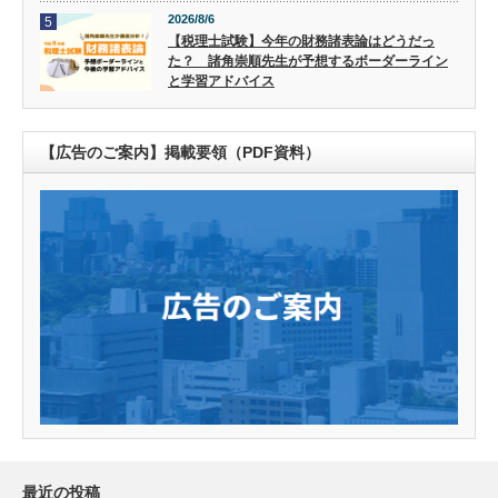
2026/8/6
5
【税理士試験】今年の財務諸表論はどうだっ
た？ 諸角崇順先生が予想するボーダーライン
と学習アドバイス
【広告のご案内】掲載要領（PDF資料）
最近の投稿