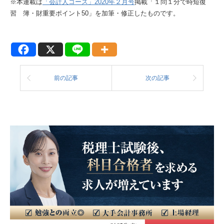
※本連載は
「会計人コース」2020年２月号
掲載「１問１分で時短復
習 簿・財重要ポイント50」を加筆・修正したものです。
前の記事
次の記事