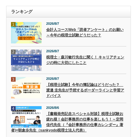
ランキング
2026/8/7
1
会計人コースWeb「読者アンケート」のお願い
～今年の税理士試験どうだった？
2026/8/7
2
税理士・森川敏行先生に聞く！ キャリアチェン
ジの時に大切にしたこと
2026/8/7
3
【税理士試験】今年の簿記論はどうだった？
渡邉 圭先生が予想するボーダーラインと学習ア
ドバイス
2026/8/6
4
【書籍発売記念スペシャル対談】税理士試験お
疲れ様！会計事務所の仕事を楽しもう！～定岡
佳代先生（『会計事務所の仕事カレンダー』著
者)×朝倉歩先生（sankyodo税理士法人代表）