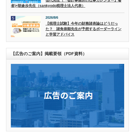
佳代先生（『会計事務所の仕事カレンダー』著
者)×朝倉歩先生（sankyodo税理士法人代表）
2026/8/6
5
【税理士試験】今年の財務諸表論はどうだっ
た？ 諸角崇順先生が予想するボーダーライン
と学習アドバイス
【広告のご案内】掲載要領（PDF資料）