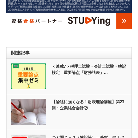
関連記事
＜連載7＞税理士試験・会計士試験・簿記
検定 重要論点「財務諸表」…
【論述に強くなる！財表理論講座】第23
回：企業結合会計②
つぶ問７－２（簿記論）―外貨、デリバ