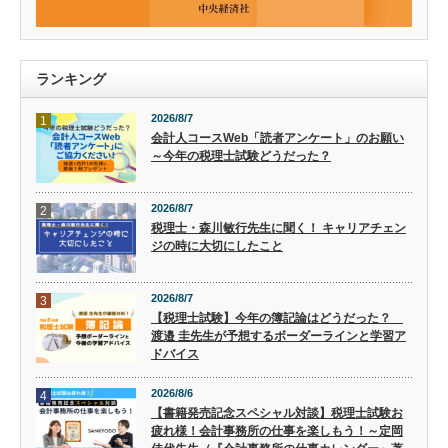
ランキング
2026/8/7
1
会計人コースWeb「読者アンケート」のお願い
～今年の税理士試験どうだった？
2026/8/7
2
税理士・森川敏行先生に聞く！ キャリアチェン
ジの時に大切にしたこと
2026/8/7
3
【税理士試験】今年の簿記論はどうだった？
渡邉 圭先生が予想するボーダーラインと学習ア
ドバイス
2026/8/6
4
【書籍発売記念スペシャル対談】税理士試験お
疲れ様！会計事務所の仕事を楽しもう！～定岡