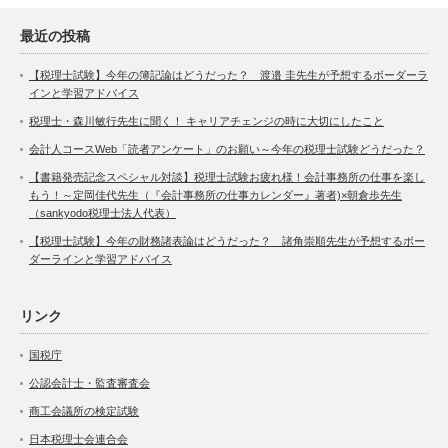
最近の投稿
【税理士試験】今年の簿記論はどうだった？ 渡邉 圭先生が予想するボーダーラ
インと学習アドバイス
税理士・森川敏行先生に聞く！ キャリアチェンジの時に大切にしたこと
会計人コースWeb「読者アンケート」のお願い～今年の税理士試験どうだった？
【書籍発売記念スペシャル対談】税理士試験お疲れ様！会計事務所の仕事を楽し
もう！～定岡佳代先生（『会計事務所の仕事カレンダー』著者)×朝倉歩先生
（sankyodo税理士法人代表）
【税理士試験】今年の財務諸表論はどうだった？ 諸角崇順先生が予想するボー
ダーラインと学習アドバイス
リンク
国税庁
公認会計士・監査審査会
商工会議所の検定試験
日本税理士会連合会