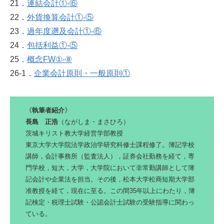
21．
連結会計①‐⑥
22．
外貨換算会計①‐⑤
23．
過年度遡及会計①‐⑥
24．
包括利益①‐⑤
25．
概念FW①‐⑧
26-1．
企業会計原則・一般原則①
〈執筆者紹介〉
長島 正浩
（ながしま・まさひろ）
茨城キリスト教大学経営学部教授
東京大学大学院法学政治学研究科修士課程修了。簿記学校
講師，会計事務所（監査法人），証券会社勤務を経て，専
門学校，短大，大学，大学院において非常勤講師として簿
記会計や企業法を担当。その後，松本大学松商短期大学部
准教授を経て，現在に至る。この間35年以上にわたり，簿
記検定・税理士試験・公認会計士試験の受験指導に関わっ
ている。