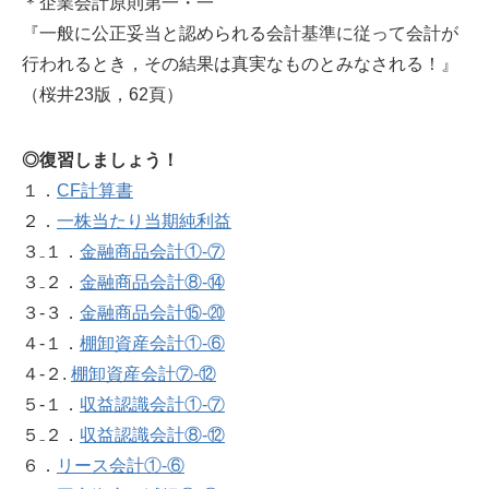
＊企業会計原則第一・一
『一般に公正妥当と認められる会計基準に従って会計が
行われるとき，その結果は真実なものとみなされる！』
（桜井23版，62頁）
◎復習しましょう！
１．
CF計算書
２．
一株当たり当期純利益
３₋１．
金融商品会計①‐⑦
３₋２．
金融商品会計⑧‐⑭
３‐３．
金融商品会計⑮‐⑳
４-１．
棚卸資産会計①‐⑥
４-２.
棚卸資産会計⑦‐⑫
５‐１．
収益認識会計①‐⑦
５₋２．
収益認識会計⑧-⑫
６．
リース会計①‐⑥