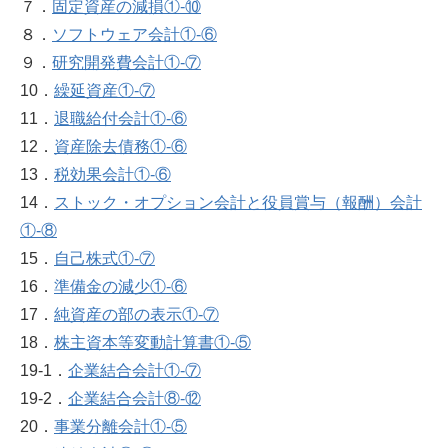
７．
固定資産の減損①‐⑩
８．
ソフトウェア会計①‐⑥
９．
研究開発費会計①‐⑦
10．
繰延資産①‐⑦
11．
退職給付会計①‐⑥
12．
資産除去債務①‐⑥
13．
税効果会計①‐⑥
14．
ストック・オプション会計と役員賞与（報酬）会計
①‐⑧
15．
自己株式①‐⑦
16．
準備金の減少①‐⑥
17．
純資産の部の表示①‐⑦
18．
株主資本等変動計算書①‐⑤
19-1．
企業結合会計①‐⑦
19-2．
企業結合会計⑧‐⑫
20．
事業分離会計①‐⑤