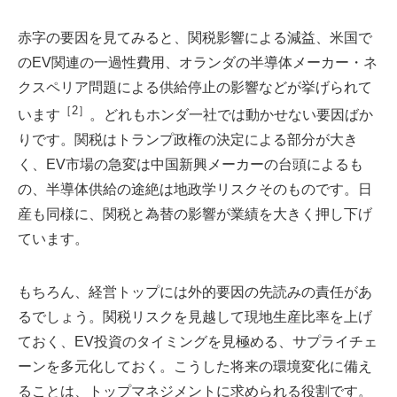
赤字の要因を見てみると、関税影響による減益、米国で
のEV関連の一過性費用、オランダの半導体メーカー・ネ
クスペリア問題による供給停止の影響などが挙げられて
［2］
います
。どれもホンダ一社では動かせない要因ばか
りです。関税はトランプ政権の決定による部分が大き
く、EV市場の急変は中国新興メーカーの台頭によるも
の、半導体供給の途絶は地政学リスクそのものです。日
産も同様に、関税と為替の影響が業績を大きく押し下げ
ています。
もちろん、経営トップには外的要因の先読みの責任があ
るでしょう。関税リスクを見越して現地生産比率を上げ
ておく、EV投資のタイミングを見極める、サプライチェ
ーンを多元化しておく。こうした将来の環境変化に備え
ることは、トップマネジメントに求められる役割です。