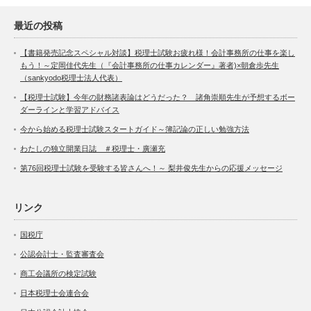
最近の投稿
【書籍発売記念スペシャル対談】税理士試験お疲れ様！会計事務所の仕事を楽し
もう！～定岡佳代先生（『会計事務所の仕事カレンダー』著者)×朝倉歩先生
（sankyodo税理士法人代表）
【税理士試験】今年の財務諸表論はどうだった？ 諸角崇順先生が予想するボー
ダーラインと学習アドバイス
今から始める税理士試験スタートガイド～簿記論の正しい勉強方法
わたしの独立開業日誌 ＃税理士・廣瀬充
第76回税理士試験を受験する皆さんへ！～ 梨井俊先生からの応援メッセージ
リンク
国税庁
公認会計士・監査審査会
商工会議所の検定試験
日本税理士会連合会