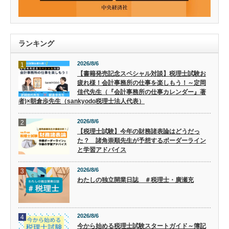
ランキング
2026/8/6
1
【書籍発売記念スペシャル対談】税理士試験お
疲れ様！会計事務所の仕事を楽しもう！～定岡
佳代先生（『会計事務所の仕事カレンダー』著
者)×朝倉歩先生（sankyodo税理士法人代表）
2026/8/6
2
【税理士試験】今年の財務諸表論はどうだっ
た？ 諸角崇順先生が予想するボーダーライン
と学習アドバイス
2026/8/6
3
わたしの独立開業日誌 ＃税理士・廣瀬充
2026/8/6
4
今から始める税理士試験スタートガイド～簿記