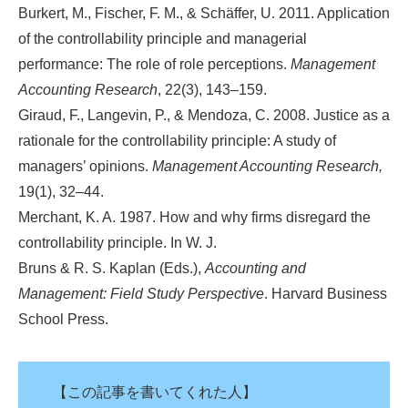
Burkert, M., Fischer, F. M., & Schäffer, U. 2011. Application
of the controllability principle and managerial
performance: The role of role perceptions.
Management
Accounting Research
, 22(3), 143–159.
Giraud, F., Langevin, P., & Mendoza, C. 2008. Justice as a
rationale for the controllability principle: A study of
managers’ opinions.
Management Accounting Research,
19(1), 32–44.
Merchant, K. A. 1987. How and why firms disregard the
controllability principle. In W. J.
Bruns & R. S. Kaplan (Eds.),
Accounting and
Management: Field Study Perspective
. Harvard Business
School Press.
【この記事を書いてくれた人】