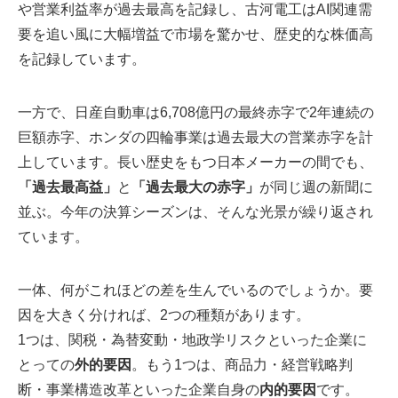
や営業利益率が過去最高を記録し、古河電工はAI関連需
要を追い風に大幅増益で市場を驚かせ、歴史的な株価高
を記録しています。
一方で、日産自動車は6,708億円の最終赤字で2年連続の
巨額赤字、ホンダの四輪事業は過去最大の営業赤字を計
上しています。長い歴史をもつ日本メーカーの間でも、
「過去最高益」
と
「過去最大の赤字」
が同じ週の新聞に
並ぶ。今年の決算シーズンは、そんな光景が繰り返され
ています。
一体、何がこれほどの差を生んでいるのでしょうか。要
因を大きく分ければ、2つの種類があります。
1つは、関税・為替変動・地政学リスクといった企業に
とっての
外的要因
。もう1つは、商品力・経営戦略判
断・事業構造改革といった企業自身の
内的要因
です。