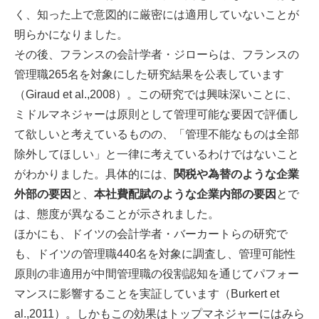
く、知った上で意図的に厳密には適用していないことが
明らかになりました。
その後、フランスの会計学者・ジローらは、フランスの
管理職265名を対象にした研究結果を公表しています
（Giraud et al.,2008）。この研究では興味深いことに、
ミドルマネジャーは原則として管理可能な要因で評価し
て欲しいと考えているものの、「管理不能なものは全部
除外してほしい」と一律に考えているわけではないこと
がわかりました。具体的には、
関税や為替のような企業
外部の要因
と、
本社費配賦のような企業内部の要因
とで
は、態度が異なることが示されました。
ほかにも、ドイツの会計学者・バーカートらの研究で
も、ドイツの管理職440名を対象に調査し、管理可能性
原則の非適用が中間管理職の役割認知を通じてパフォー
マンスに影響することを実証しています（Burkert et
al.,2011）。しかもこの効果はトップマネジャーにはみら