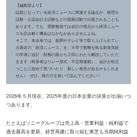
【編集部より】
話題になっている経済ニュースに関連する論点が、税理士
試験・公認会計士試験などの国家試験で出題されることも
あります。でも、受験勉強では会計の視点から経済ニュー
スを読み解く機会はなかなかありませんよね。
そこで、本企画では、新聞やテレビ等で取り上げられてい
る最近の「経済ニュース」を、大学で教鞭を執る新進気鋭
の学者に会計・財務の面から２回にわたり解説していただ
きます（執筆者はリレー形式・不定期連載）。会計が役立
つことに改めて気づいたり、新しい発見があるかもしれま
せん♪ ぜひ、肩の力を抜いて読んでください！
2026年５月現在、2025年度の日本企業の決算が出揃いつ
つあります。
たとえばソニーグループは売上高・営業利益・純利益で
過去最高を更新。経営再建に取り組む東芝も当期純利益