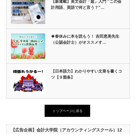
【新連載】英文会計「超」入門 ‟この会
計用語、英語で何と言う？”…
🍀春休みに本を読もう！ 吉田恵美先生
（公認会計士）がオススメす…
【日本語力】わかりやすい文章を書くコ
ツ【９箇条】
トップページに戻る
【広告企画】会計大学院（アカウンティングスクール）12