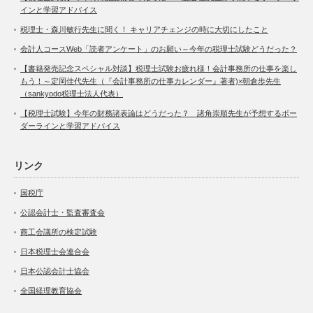
インと学習アドバイス
税理士・森川敏行先生に聞く！ キャリアチェンジの時に大切にしたこと
会計人コースWeb「読者アンケート」のお願い～今年の税理士試験どうだった？
【書籍発売記念スペシャル対談】税理士試験お疲れ様！会計事務所の仕事を楽し
もう！～定岡佳代先生（『会計事務所の仕事カレンダー』著者)×朝倉歩先生
（sankyodo税理士法人代表）
【税理士試験】今年の財務諸表論はどうだった？ 諸角崇順先生が予想するボー
ダーラインと学習アドバイス
リンク
国税庁
公認会計士・監査審査会
商工会議所の検定試験
日本税理士会連合会
日本公認会計士協会
全国経理教育協会