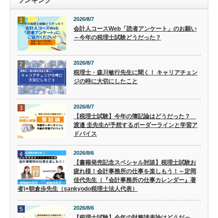
ランキング
2026/8/7
1
会計人コースWeb「読者アンケート」のお願い
～今年の税理士試験どうだった？
2026/8/7
2
税理士・森川敏行先生に聞く！ キャリアチェン
ジの時に大切にしたこと
2026/8/7
3
【税理士試験】今年の簿記論はどうだった？
渡邉 圭先生が予想するボーダーラインと学習ア
ドバイス
2026/8/6
4
【書籍発売記念スペシャル対談】税理士試験お
疲れ様！会計事務所の仕事を楽しもう！～定岡
佳代先生（『会計事務所の仕事カレンダー』著
者)×朝倉歩先生（sankyodo税理士法人代表）
2026/8/6
5
【税理士試験】今年の財務諸表論はどうだっ