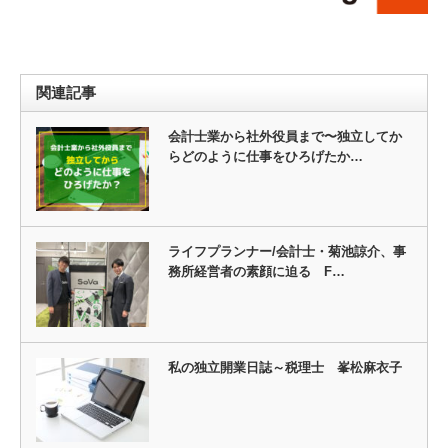
関連記事
会計士業から社外役員まで〜独立してか
らどのように仕事をひろげたか…
ライフプランナー/会計士・菊池諒介、事
務所経営者の素顔に迫る F…
私の独立開業日誌～税理士 峯松麻衣子