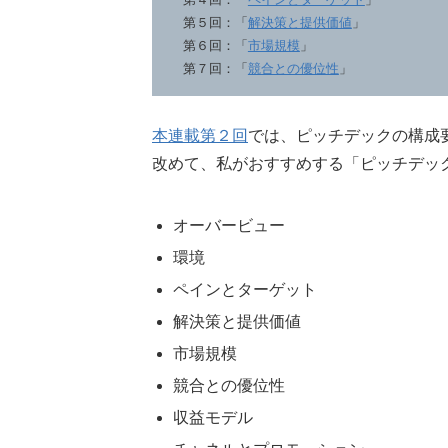
第５回：「
解決策と提供価値
」
第６回：「
市場規模
」
第７回：「
競合との優位性
」
本連載第２回
では、ピッチデックの構成
改めて、私がおすすめする「ピッチデッ
オーバービュー
環境
ペインとターゲット
解決策と提供価値
市場規模
競合との優位性
収益モデル