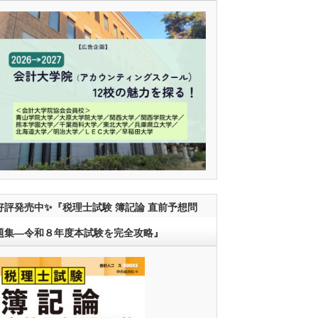
好評発売中✨『税理士試験 簿記論 直前予想問
題集―令和８年度本試験を完全攻略』