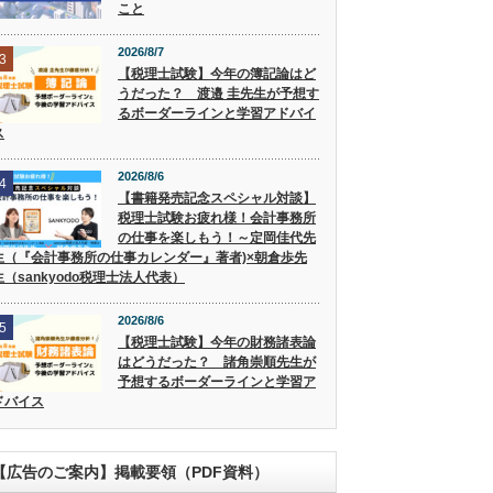
こと
2026/8/7
3
【税理士試験】今年の簿記論はど
うだった？ 渡邉 圭先生が予想す
るボーダーラインと学習アドバイ
ス
2026/8/6
4
【書籍発売記念スペシャル対談】
税理士試験お疲れ様！会計事務所
の仕事を楽しもう！～定岡佳代先
生（『会計事務所の仕事カレンダー』著者)×朝倉歩先
生（sankyodo税理士法人代表）
2026/8/6
5
【税理士試験】今年の財務諸表論
はどうだった？ 諸角崇順先生が
予想するボーダーラインと学習ア
ドバイス
【広告のご案内】掲載要領（PDF資料）