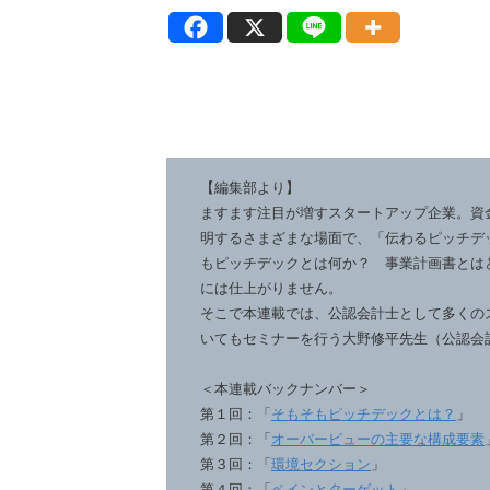
【編集部より】
ますます注目が増すスタートアップ企業。資
明するさまざまな場面で、「伝わるピッチデ
もピッチデックとは何か？ 事業計画書とは
には仕上がりません。
そこで本連載では、公認会計士として多くの
いてもセミナーを行う大野修平先生（公認会
＜本連載バックナンバー＞
第１回：「
そもそもピッチデックとは？
」
第２回：「
オーバービューの主要な構成要素
第３回：「
環境セクション
」
第４回：「
ペインとターゲット
」