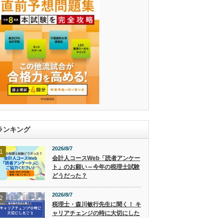
ランキング
2026/8/7
1
会計人コースWeb「読者アンケー
ト」のお願い～今年の税理士試験
どうだった？
2026/8/7
2
税理士・森川敏行先生に聞く！ キ
ャリアチェンジの時に大切にした