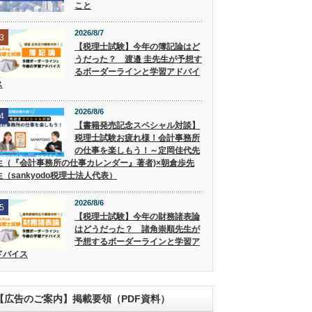
こと
2026/8/7
3
【税理士試験】今年の簿記論はど
うだった？ 渡邉 圭先生が予想す
るボーダーラインと学習アドバイ
ス
2026/8/6
4
【書籍発売記念スペシャル対談】
税理士試験お疲れ様！会計事務所
の仕事を楽しもう！～定岡佳代先
生（『会計事務所の仕事カレンダー』著者)×朝倉歩先
生（sankyodo税理士法人代表）
2026/8/6
5
【税理士試験】今年の財務諸表論
はどうだった？ 諸角崇順先生が
予想するボーダーラインと学習ア
ドバイス
【広告のご案内】掲載要領（PDF資料）