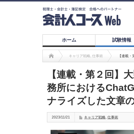
ホーム
試験情報
キャリア戦略
,
仕事術
【連載・
【連載・第２回】大
務所におけるChat
ナライズした文章
2023/11/21
キャリア戦略
,
仕事術