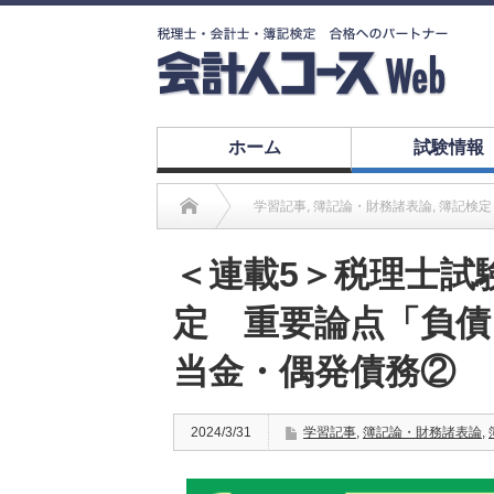
ホーム
試験情報
学習記事
,
簿記論・財務諸表論
,
簿記検定
＜連載5＞税理士試
定 重要論点「負債
当金・偶発債務②
2024/3/31
学習記事
,
簿記論・財務諸表論
,