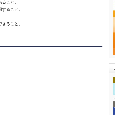
あること。
因すること。
できること。