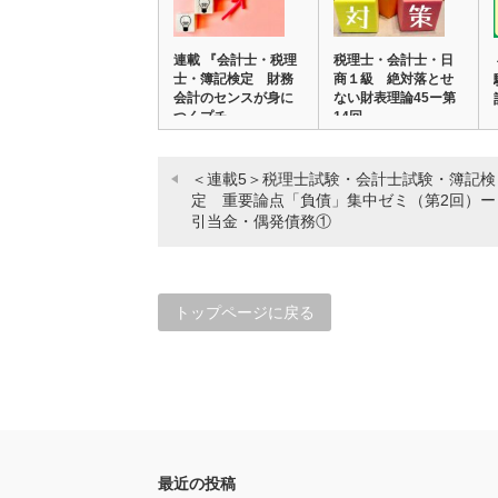
連載 『会計士・税理
税理士・会計士・日
士・簿記検定 財務
商１級 絶対落とせ
会計のセンスが身に
ない財表理論45ー第
つくプチ…
14回 …
＜連載5＞税理士試験・会計士試験・簿記検
定 重要論点「負債」集中ゼミ（第2回）ー
引当金・偶発債務①
トップページに戻る
最近の投稿