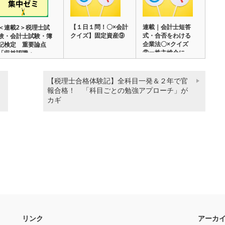
【１日１問！〇×会計
連載｜会計士短答
＜連載2＞税理士試
クイズ】固定資産⑨
式・合否をわける
験・会計士試験・簿
企業法〇×クイズ
記検定 重要論点
⑧ー株主総会に
「収益認識・…
お…
【税理士合格体験記】全科目一発＆２年で官
報合格！ 「科目ごとの勉強アプローチ」が
カギ
リンク
アーカ