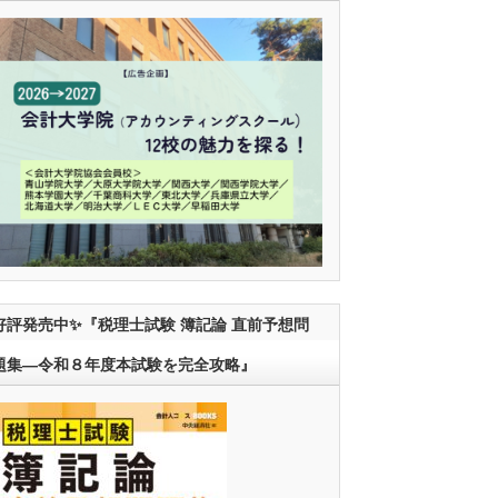
好評発売中✨『税理士試験 簿記論 直前予想問
題集―令和８年度本試験を完全攻略』