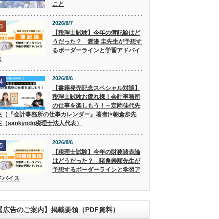
こと
2026/8/7
3
【税理士試験】今年の簿記論はど
うだった？ 渡邉 圭先生が予想す
るボーダーラインと学習アドバイ
ス
2026/8/6
4
【書籍発売記念スペシャル対談】
税理士試験お疲れ様！会計事務所
の仕事を楽しもう！～定岡佳代先
生（『会計事務所の仕事カレンダー』著者)×朝倉歩先
生（sankyodo税理士法人代表）
2026/8/6
5
【税理士試験】今年の財務諸表論
はどうだった？ 諸角崇順先生が
予想するボーダーラインと学習ア
ドバイス
【広告のご案内】掲載要領（PDF資料）