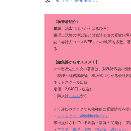
Q2
引当金・偶発債務①
〈執筆者紹介〉
穂坂 治宏
（ほさか・はるひろ）
税理士試験の簿記論と財務諸表論の受験指導
誌「会計人コースWEB」への執筆も多数。
る。
【編集部からオススメ！】
☆☆穂坂先生の次の著書は、財務諸表論の受
『税理士財務諸表論 穂坂式つながる会計理
ネットスクール出版
定価：2,640円（税込）
ご購入は
こちら
から
☆☆SNSやブログでも積極的に受験情報を提
・
ツイッター（@bokironkousi）
毎日提供されている理論・計算の問題は、受
・
ブログ「税理士試験 簿記論 講師日記」