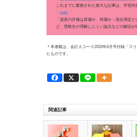
これまでに蓄積された膨大な記事は、学習内
・
note
「資産の評価は原価か、時価か－混合測定と
ど、受験生が理解しにくい論点などの解説が
＊本連載は、会計人コース2020年6月号付録「スリ
たものです。
関連記事