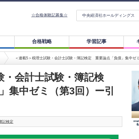
☆合格体験記募集☆
中央経済社ホールディングス
合格戦略
学習記事
＜連載5＞税理士試験・会計士試験・簿記検定 重要論点「負債」集中ゼ
験・会計士試験・簿記検
」集中ゼミ（第3回）ー引
簿記検定