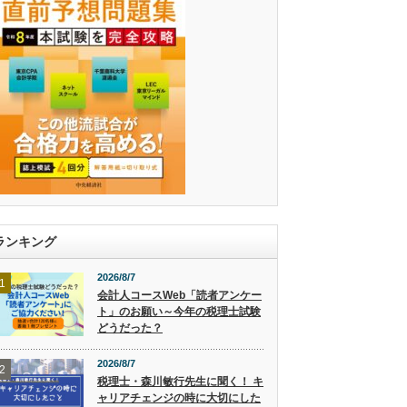
ランキング
2026/8/7
1
会計人コースWeb「読者アンケー
ト」のお願い～今年の税理士試験
どうだった？
2026/8/7
2
税理士・森川敏行先生に聞く！ キ
ャリアチェンジの時に大切にした