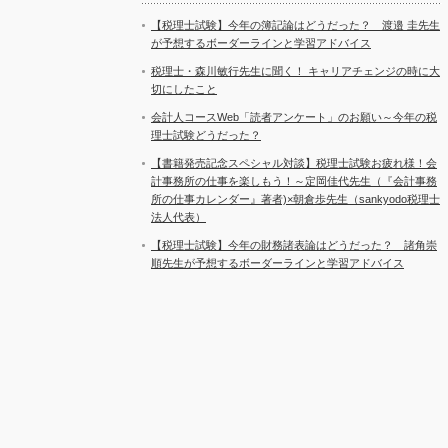
【税理士試験】今年の簿記論はどうだった？ 渡邉 圭先生
が予想するボーダーラインと学習アドバイス
税理士・森川敏行先生に聞く！ キャリアチェンジの時に大
切にしたこと
会計人コースWeb「読者アンケート」のお願い～今年の税
理士試験どうだった？
【書籍発売記念スペシャル対談】税理士試験お疲れ様！会
計事務所の仕事を楽しもう！～定岡佳代先生（『会計事務
所の仕事カレンダー』著者)×朝倉歩先生（sankyodo税理士
法人代表）
【税理士試験】今年の財務諸表論はどうだった？ 諸角崇
順先生が予想するボーダーラインと学習アドバイス