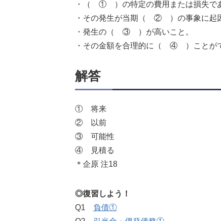
・（ ① ）の特定の費用または損失で
・その発生が当期（ ② ）の事象に起
・発生の（ ③ ）が高いこと。
・その金額を合理的に（ ④ ）ことが
解答
① 将来
② 以前
③ 可能性
④ 見積る
＊企原 注18
◎復習しよう！
Q1
負債①