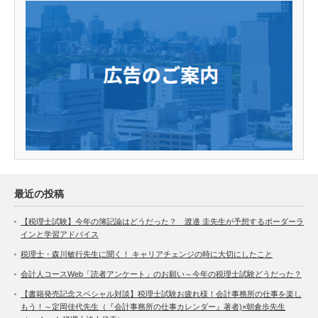
最近の投稿
【税理士試験】今年の簿記論はどうだった？ 渡邉 圭先生が予想するボーダーラ
インと学習アドバイス
税理士・森川敏行先生に聞く！ キャリアチェンジの時に大切にしたこと
会計人コースWeb「読者アンケート」のお願い～今年の税理士試験どうだった？
【書籍発売記念スペシャル対談】税理士試験お疲れ様！会計事務所の仕事を楽し
もう！～定岡佳代先生（『会計事務所の仕事カレンダー』著者)×朝倉歩先生