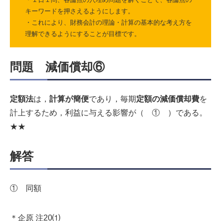
キーワードを押さえるようにします。
・これにより、財務会計の理論・計算の基本的な考え方を
理解できるようにすることが目標です。
問題 減価償却⑥
定額法
は，
計算が簡便
であり，毎期
定額の減価償却費
を
計上するため，利益に与える影響が（ ① ）である。
★★
解答
① 同額
＊企原 注20⑴