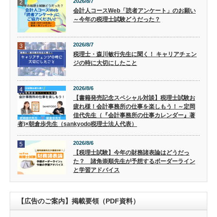
2026/8/7
2
会計人コースWeb「読者アンケート」のお願い
～今年の税理士試験どうだった？
2026/8/7
3
税理士・森川敏行先生に聞く！ キャリアチェン
ジの時に大切にしたこと
2026/8/6
4
【書籍発売記念スペシャル対談】税理士試験お
疲れ様！会計事務所の仕事を楽しもう！～定岡
佳代先生（『会計事務所の仕事カレンダー』著
者)×朝倉歩先生（sankyodo税理士法人代表）
2026/8/6
5
【税理士試験】今年の財務諸表論はどうだっ
た？ 諸角崇順先生が予想するボーダーライン
と学習アドバイス
【広告のご案内】掲載要領（PDF資料）