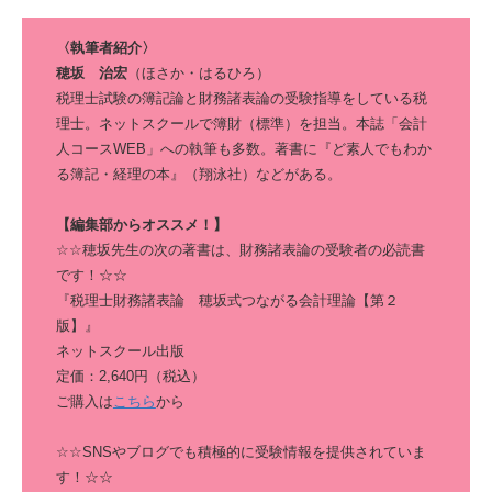
〈執筆者紹介〉
穂坂 治宏
（ほさか・はるひろ）
税理士試験の簿記論と財務諸表論の受験指導をしている税
理士。ネットスクールで簿財（標準）を担当。本誌「会計
人コースWEB」への執筆も多数。著書に『ど素人でもわか
る簿記・経理の本』（翔泳社）などがある。
【編集部からオススメ！】
☆☆穂坂先生の次の著書は、財務諸表論の受験者の必読書
です！☆☆
『税理士財務諸表論 穂坂式つながる会計理論【第２
版】』
ネットスクール出版
定価：2,640円（税込）
ご購入は
こちら
から
☆☆SNSやブログでも積極的に受験情報を提供されていま
す！☆☆