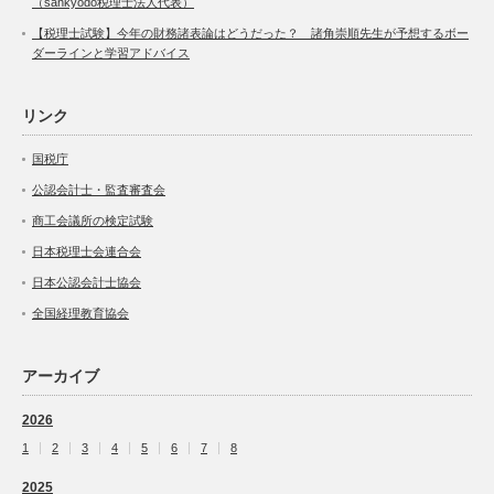
（sankyodo税理士法人代表）
【税理士試験】今年の財務諸表論はどうだった？ 諸角崇順先生が予想するボー
ダーラインと学習アドバイス
リンク
国税庁
公認会計士・監査審査会
商工会議所の検定試験
日本税理士会連合会
日本公認会計士協会
全国経理教育協会
アーカイブ
2026
1
2
3
4
5
6
7
8
2025