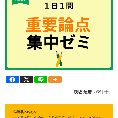
穂坂 治宏
（税理士）
◎連載のねらい
・１日１問、各論点の穴埋め問題を解くことで、各論点の