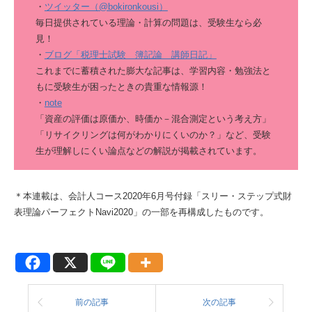
・
ツイッター（@bokironkousi）
毎日提供されている理論・計算の問題は、受験生なら必
見！
・
ブログ「税理士試験 簿記論 講師日記」
これまでに蓄積された膨大な記事は、学習内容・勉強法と
もに受験生が困ったときの貴重な情報源！
・
note
「資産の評価は原価か、時価か－混合測定という考え方」
「リサイクリングは何がわかりにくいのか？」など、受験
生が理解しにくい論点などの解説が掲載されています。
＊本連載は、会計人コース2020年6月号付録「スリー・ステップ式財
表理論パーフェクトNavi2020」の一部を再構成したものです。
前の記事
次の記事