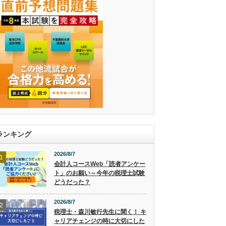
ランキング
2026/8/7
1
会計人コースWeb「読者アンケー
ト」のお願い～今年の税理士試験
どうだった？
2026/8/7
2
税理士・森川敏行先生に聞く！ キ
ャリアチェンジの時に大切にした