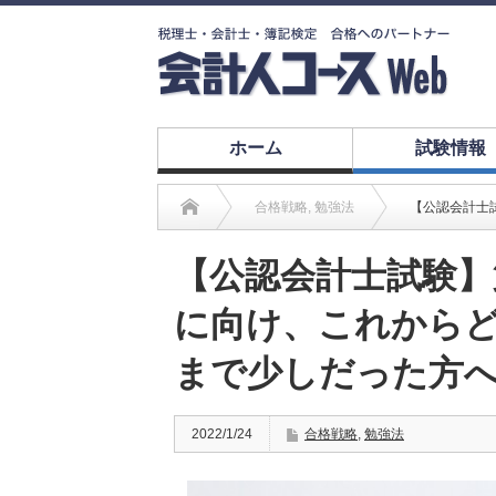
ホーム
試験情報
合格戦略
,
勉強法
【公認会計士
【公認会計士試験】
に向け、これから
まで少しだった方
2022/1/24
合格戦略
,
勉強法