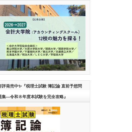
好評発売中✨『税理士試験 簿記論 直前予想問
題集―令和８年度本試験を完全攻略』