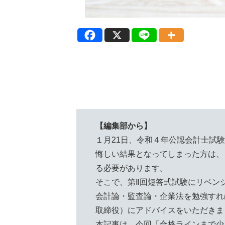
【編集部から】
１月21日、令和４年公認会計士試
悔しい結果となってしまった方は、
る必要があります。
そこで、第Ⅱ回短答式試験にリベン
会計論・監査論・企業法を勉強すれば
取締役）にアドバイスをいただきま
本記事は、今回「合格ラインまで少