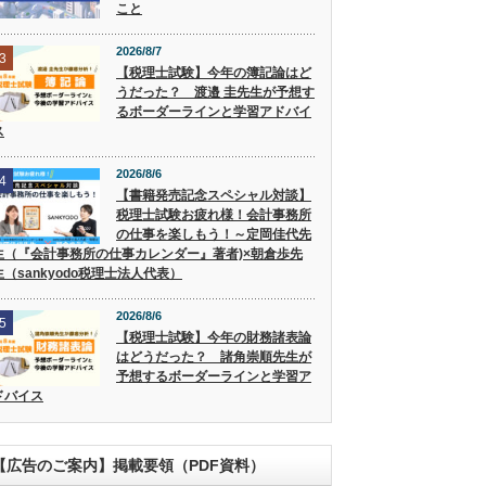
こと
2026/8/7
3
【税理士試験】今年の簿記論はど
うだった？ 渡邉 圭先生が予想す
るボーダーラインと学習アドバイ
ス
2026/8/6
4
【書籍発売記念スペシャル対談】
税理士試験お疲れ様！会計事務所
の仕事を楽しもう！～定岡佳代先
生（『会計事務所の仕事カレンダー』著者)×朝倉歩先
生（sankyodo税理士法人代表）
2026/8/6
5
【税理士試験】今年の財務諸表論
はどうだった？ 諸角崇順先生が
予想するボーダーラインと学習ア
ドバイス
【広告のご案内】掲載要領（PDF資料）