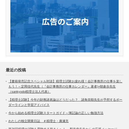
最近の投稿
【書籍発売記念スペシャル対談】税理士試験お疲れ様！会計事務所の仕事を楽し
もう！～定岡佳代先生（『会計事務所の仕事カレンダー』著者)×朝倉歩先生
（sankyodo税理士法人代表）
【税理士試験】今年の財務諸表論はどうだった？ 諸角崇順先生が予想するボー
ダーラインと学習アドバイス
今から始める税理士試験スタートガイド～簿記論の正しい勉強方法
わたしの独立開業日誌 ＃税理士・廣瀬充
第76回税理士試験を受験する皆さんへ！～ 梨井俊先生からの応援メッセージ