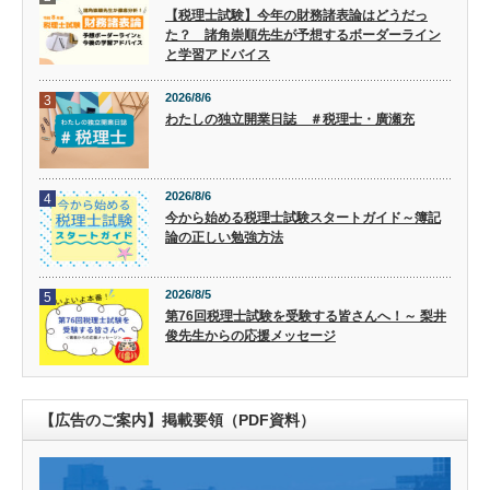
【税理士試験】今年の財務諸表論はどうだっ
た？ 諸角崇順先生が予想するボーダーライン
と学習アドバイス
2026/8/6
3
わたしの独立開業日誌 ＃税理士・廣瀬充
2026/8/6
4
今から始める税理士試験スタートガイド～簿記
論の正しい勉強方法
2026/8/5
5
第76回税理士試験を受験する皆さんへ！～ 梨井
俊先生からの応援メッセージ
【広告のご案内】掲載要領（PDF資料）