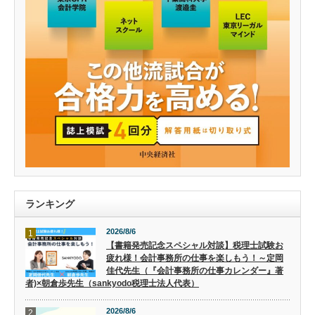
ランキング
2026/8/6
1
【書籍発売記念スペシャル対談】税理士試験お
疲れ様！会計事務所の仕事を楽しもう！～定岡
佳代先生（『会計事務所の仕事カレンダー』著
者)×朝倉歩先生（sankyodo税理士法人代表）
2026/8/6
2