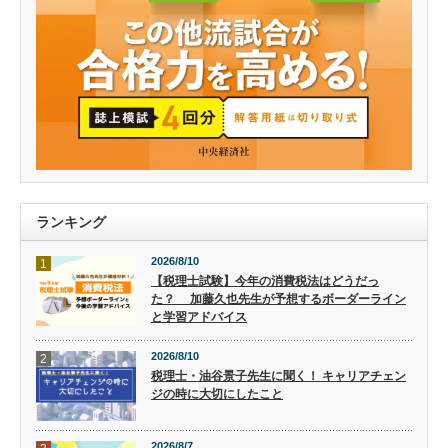
ランキング
2026/8/10
1
【税理士試験】今年の消費税法はどうだっ
た？ 加藤久也先生が予想するボーダーライン
と学習アドバイス
2026/8/10
2
税理士・油谷景子先生に聞く！ キャリアチェン
ジの時に大切にしたこと
2026/8/7