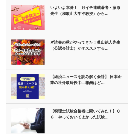
いよいよ本番！ 月イチ連載著者・藤原
先生（和歌山大学准教授）から…
🍂読書の秋がやってきた！眞山徳人先生
（公認会計士）がオススメする…
【経済ニュースを読み解く会計】 日本企
業の社外取締役①―報酬はど…
【税理士試験合格者に聞いてみた！】Ｑ
８ やっておいてよかった試験…