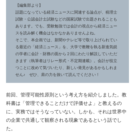
【編集部より】
話題になっている経済ニュースに関連する論点が、税理士
試験・公認会計士試験などの国家試験で出題されることも
あります。でも、受験勉強では会計の視点から経済ニュー
スを読み解く機会はなかなかありませんよね。
そこで、本企画では、新聞やテレビ等で取り上げられてい
る最近の「経済ニュース」を、大学で教鞭を執る新進気鋭
の学者に会計・財務の面から２回にわたり解説していただ
きます（執筆者はリレー形式・不定期連載）。会計が役立
つことに改めて気づいたり、新しい発見があるかもしれま
せん♪ ぜひ、肩の力を抜いて読んでください！
前回、管理可能性原則という考え方を紹介しました。教
科書は「管理できることだけで評価せよ」と教えるの
に、実務ではそうなっていない。しかも、それは世界中
の企業で共通して観察される現象であるという話でし
た。