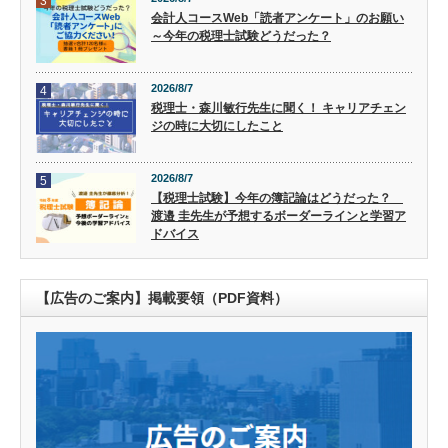
3
会計人コースWeb「読者アンケート」のお願い
～今年の税理士試験どうだった？
2026/8/7
4
税理士・森川敏行先生に聞く！ キャリアチェン
ジの時に大切にしたこと
2026/8/7
5
【税理士試験】今年の簿記論はどうだった？
渡邉 圭先生が予想するボーダーラインと学習ア
ドバイス
【広告のご案内】掲載要領（PDF資料）