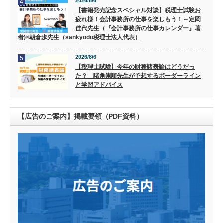
2026/8/6
4
【書籍発売記念スペシャル対談】税理士試験お
疲れ様！会計事務所の仕事を楽しもう！～定岡
佳代先生（『会計事務所の仕事カレンダー』著
者)×朝倉歩先生（sankyodo税理士法人代表）
2026/8/6
5
【税理士試験】今年の財務諸表論はどうだっ
た？ 諸角崇順先生が予想するボーダーライン
と学習アドバイス
【広告のご案内】掲載要領（PDF資料）