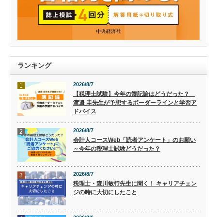
ランキング
2026/8/7
1
【税理士試験】今年の簿記論はどうだった？
渡邉 圭先生が予想するボーダーラインと学習ア
ドバイス
2026/8/7
2
会計人コースWeb「読者アンケート」のお願い
～今年の税理士試験どうだった？
2026/8/7
3
税理士・森川敏行先生に聞く！ キャリアチェン
ジの時に大切にしたこと