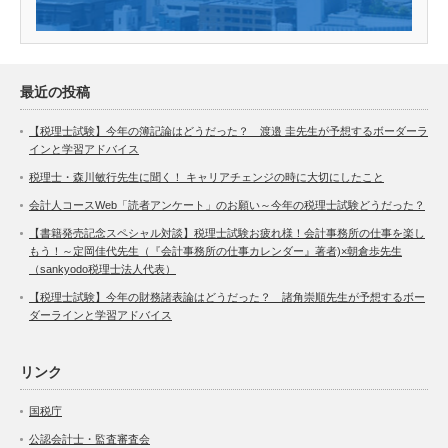
最近の投稿
【税理士試験】今年の簿記論はどうだった？ 渡邉 圭先生が予想するボーダーラ
インと学習アドバイス
税理士・森川敏行先生に聞く！ キャリアチェンジの時に大切にしたこと
会計人コースWeb「読者アンケート」のお願い～今年の税理士試験どうだった？
【書籍発売記念スペシャル対談】税理士試験お疲れ様！会計事務所の仕事を楽し
もう！～定岡佳代先生（『会計事務所の仕事カレンダー』著者)×朝倉歩先生
（sankyodo税理士法人代表）
【税理士試験】今年の財務諸表論はどうだった？ 諸角崇順先生が予想するボー
ダーラインと学習アドバイス
リンク
国税庁
公認会計士・監査審査会