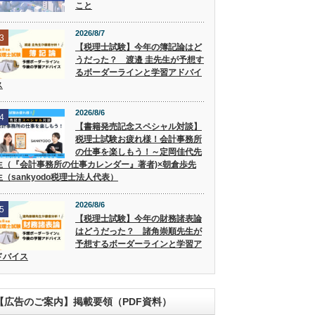
こと
2026/8/7
3
【税理士試験】今年の簿記論はど
うだった？ 渡邉 圭先生が予想す
るボーダーラインと学習アドバイ
ス
2026/8/6
4
【書籍発売記念スペシャル対談】
税理士試験お疲れ様！会計事務所
の仕事を楽しもう！～定岡佳代先
生（『会計事務所の仕事カレンダー』著者)×朝倉歩先
生（sankyodo税理士法人代表）
2026/8/6
5
【税理士試験】今年の財務諸表論
はどうだった？ 諸角崇順先生が
予想するボーダーラインと学習ア
ドバイス
【広告のご案内】掲載要領（PDF資料）