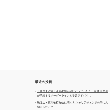
最近の投稿
【税理士試験】今年の簿記論はどうだった？ 渡邉 圭先生
が予想するボーダーラインと学習アドバイス
税理士・森川敏行先生に聞く！ キャリアチェンジの時に大
切にしたこと