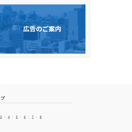
イブ
3
4
5
6
7
8