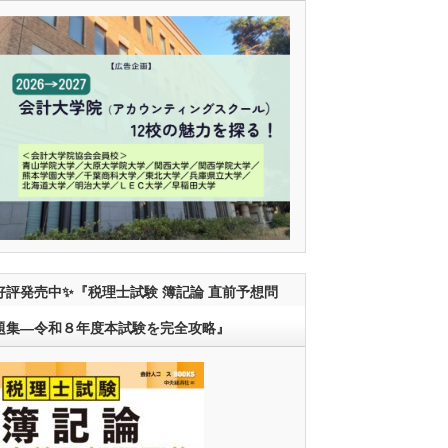
好評発売中✨『税理士試験 簿記論 直前予想問
題集―令和８年度本試験を完全攻略』