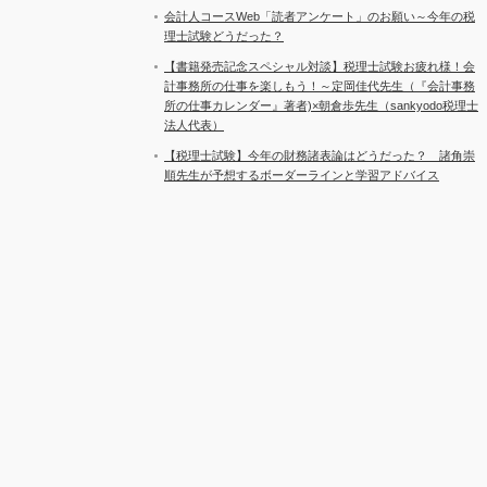
会計人コースWeb「読者アンケート」のお願い～今年の税
理士試験どうだった？
【書籍発売記念スペシャル対談】税理士試験お疲れ様！会
計事務所の仕事を楽しもう！～定岡佳代先生（『会計事務
所の仕事カレンダー』著者)×朝倉歩先生（sankyodo税理士
法人代表）
【税理士試験】今年の財務諸表論はどうだった？ 諸角崇
順先生が予想するボーダーラインと学習アドバイス