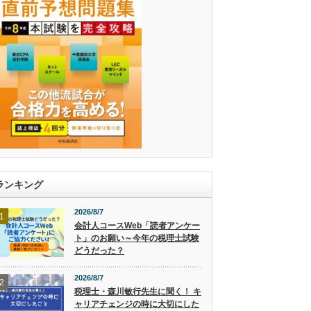
ランキング
2026/8/7
1
会計人コースWeb「読者アンケー
ト」のお願い～今年の税理士試験
どうだった？
2026/8/7
2
税理士・森川敏行先生に聞く！ キ
ャリアチェンジの時に大切にした