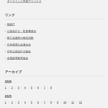
ダーラインと学習アドバイス
リンク
国税庁
公認会計士・監査審査会
商工会議所の検定試験
日本税理士会連合会
日本公認会計士協会
全国経理教育協会
アーカイブ
2026
1
2
3
4
5
6
7
8
2025
1
2
3
4
5
6
7
8
9
10
11
12