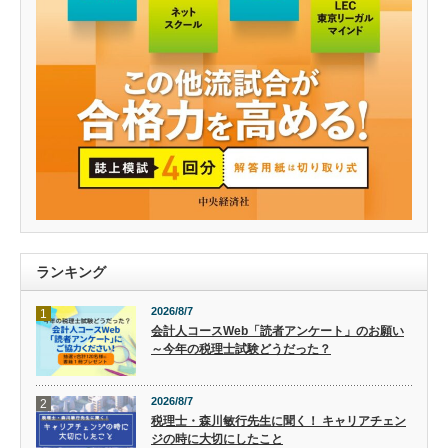
ランキング
2026/8/7
1
会計人コースWeb「読者アンケート」のお願い
～今年の税理士試験どうだった？
2026/8/7
2
税理士・森川敏行先生に聞く！ キャリアチェン
ジの時に大切にしたこと