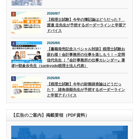
2026/8/7
3
【税理士試験】今年の簿記論はどうだった？
渡邉 圭先生が予想するボーダーラインと学習ア
ドバイス
2026/8/6
4
【書籍発売記念スペシャル対談】税理士試験お
疲れ様！会計事務所の仕事を楽しもう！～定岡
佳代先生（『会計事務所の仕事カレンダー』著
者)×朝倉歩先生（sankyodo税理士法人代表）
2026/8/6
5
【税理士試験】今年の財務諸表論はどうだっ
た？ 諸角崇順先生が予想するボーダーライン
と学習アドバイス
【広告のご案内】掲載要領（PDF資料）