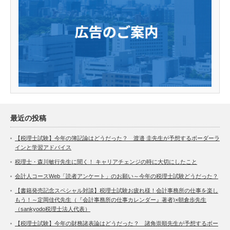
最近の投稿
【税理士試験】今年の簿記論はどうだった？ 渡邉 圭先生が予想するボーダーラ
インと学習アドバイス
税理士・森川敏行先生に聞く！ キャリアチェンジの時に大切にしたこと
会計人コースWeb「読者アンケート」のお願い～今年の税理士試験どうだった？
【書籍発売記念スペシャル対談】税理士試験お疲れ様！会計事務所の仕事を楽し
もう！～定岡佳代先生（『会計事務所の仕事カレンダー』著者)×朝倉歩先生
（sankyodo税理士法人代表）
【税理士試験】今年の財務諸表論はどうだった？ 諸角崇順先生が予想するボー