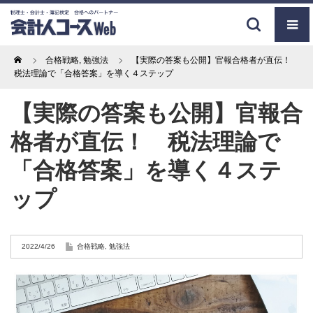
Home
合格戦略
,
勉強法
【実際の答案も公開】官報合格者が直伝！
税法理論で「合格答案」を導く４ステップ
【実際の答案も公開】官報合
格者が直伝！ 税法理論で
「合格答案」を導く４ステ
ップ
2022/4/26
合格戦略
,
勉強法