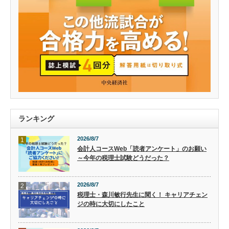
ランキング
2026/8/7
1
会計人コースWeb「読者アンケート」のお願い
～今年の税理士試験どうだった？
2026/8/7
2
税理士・森川敏行先生に聞く！ キャリアチェン
ジの時に大切にしたこと