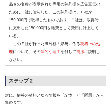
品ａの名称が表示された専用の陳列棚を広告宣伝の
ためにＦ社に贈与した。この陳列棚は、Ｅ社が
150,000円で取得したものであり、Ｅ社は、取得時
に支出した150,000円を雑費として費用に計上して
いる。
このＥ社が行った陳列棚の贈与に係る
税務上の処
理
について、その
法的な理由
を付して
簡潔に
説明し
なさい。
ステップ２
次に、解答の材料となる情報を「記憶」と「問題」から
集めます。