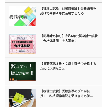
【税理士試験 財務諸表論】合格発表を
受けて令和４年に合格するため…
【応募締め切り】令和6年公認会計士試験
「合格体験記」を大募集！
【日商簿記３級・２級】独学で合格する
ために大切なこと
【税理士試験】受験指導のプロが伝
授！ 税法理論暗記を乗りきる必勝…