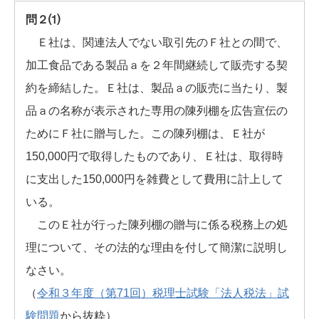
問２⑴
Ｅ社は、関連法人でない取引先のＦ社との間で、
加工食品である製品ａを２年間継続して販売する契
約を締結した。Ｅ社は、製品ａの販売に当たり、製
品ａの名称が表示された専用の陳列棚を広告宣伝の
ためにＦ社に贈与した。この陳列棚は、Ｅ社が
150,000円で取得したものであり、Ｅ社は、取得時
に支出した150,000円を雑費として費用に計上して
いる。
このＥ社が行った陳列棚の贈与に係る税務上の処
理について、その法的な理由を付して簡潔に説明し
なさい。
（
令和３年度（第71回）税理士試験「法人税法」試
験問題
から抜粋）