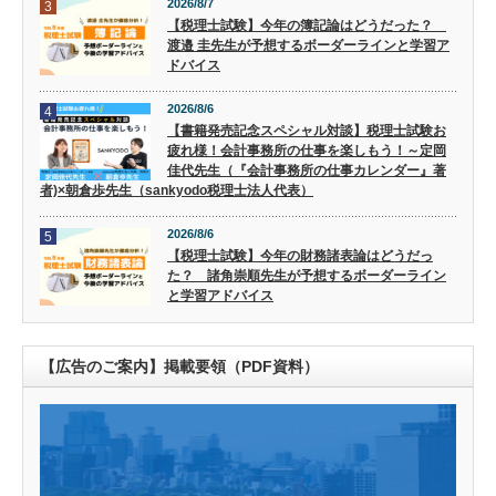
2026/8/7
3
【税理士試験】今年の簿記論はどうだった？
渡邉 圭先生が予想するボーダーラインと学習ア
ドバイス
2026/8/6
4
【書籍発売記念スペシャル対談】税理士試験お
疲れ様！会計事務所の仕事を楽しもう！～定岡
佳代先生（『会計事務所の仕事カレンダー』著
者)×朝倉歩先生（sankyodo税理士法人代表）
2026/8/6
5
【税理士試験】今年の財務諸表論はどうだっ
た？ 諸角崇順先生が予想するボーダーライン
と学習アドバイス
【広告のご案内】掲載要領（PDF資料）