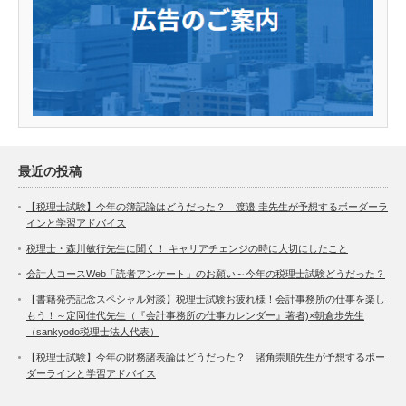
最近の投稿
【税理士試験】今年の簿記論はどうだった？ 渡邉 圭先生が予想するボーダーラ
インと学習アドバイス
税理士・森川敏行先生に聞く！ キャリアチェンジの時に大切にしたこと
会計人コースWeb「読者アンケート」のお願い～今年の税理士試験どうだった？
【書籍発売記念スペシャル対談】税理士試験お疲れ様！会計事務所の仕事を楽し
もう！～定岡佳代先生（『会計事務所の仕事カレンダー』著者)×朝倉歩先生
（sankyodo税理士法人代表）
【税理士試験】今年の財務諸表論はどうだった？ 諸角崇順先生が予想するボー
ダーラインと学習アドバイス