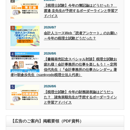
2
【税理士試験】今年の簿記論はどうだった？
渡邉 圭先生が予想するボーダーラインと学習ア
ドバイス
2026/8/7
3
会計人コースWeb「読者アンケート」のお願い
～今年の税理士試験どうだった？
2026/8/6
4
【書籍発売記念スペシャル対談】税理士試験お
疲れ様！会計事務所の仕事を楽しもう！～定岡
佳代先生（『会計事務所の仕事カレンダー』著
者)×朝倉歩先生（sankyodo税理士法人代表）
2026/8/6
5
【税理士試験】今年の財務諸表論はどうだっ
た？ 諸角崇順先生が予想するボーダーライン
と学習アドバイス
【広告のご案内】掲載要領（PDF資料）