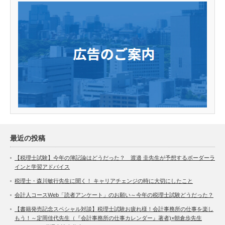
最近の投稿
【税理士試験】今年の簿記論はどうだった？ 渡邉 圭先生が予想するボーダーラ
インと学習アドバイス
税理士・森川敏行先生に聞く！ キャリアチェンジの時に大切にしたこと
会計人コースWeb「読者アンケート」のお願い～今年の税理士試験どうだった？
【書籍発売記念スペシャル対談】税理士試験お疲れ様！会計事務所の仕事を楽し
もう！～定岡佳代先生（『会計事務所の仕事カレンダー』著者)×朝倉歩先生