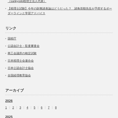
（sankyodo税理士法人代表）
【税理士試験】今年の財務諸表論はどうだった？ 諸角崇順先生が予想するボー
ダーラインと学習アドバイス
リンク
国税庁
公認会計士・監査審査会
商工会議所の検定試験
日本税理士会連合会
日本公認会計士協会
全国経理教育協会
アーカイブ
2026
1
2
3
4
5
6
7
8
2025