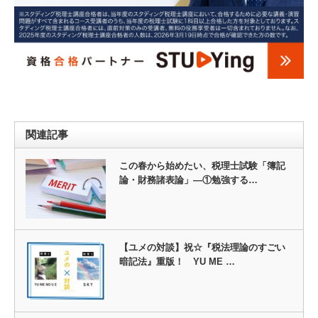
関連記事
この春から始めたい、税理士試験「簿記
論・財務諸表論」―①勉強する…
【ユメの対談】祝☆『税法理論のすごい
暗記法』重版！ YU ME …