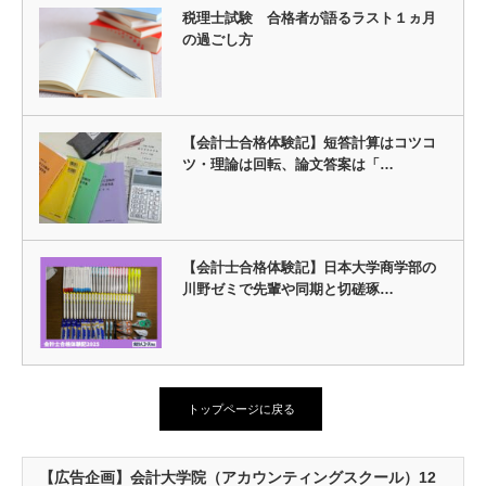
税理士試験 合格者が語るラスト１ヵ月
の過ごし方
【会計士合格体験記】短答計算はコツコ
ツ・理論は回転、論文答案は「…
【会計士合格体験記】日本大学商学部の
川野ゼミで先輩や同期と切磋琢…
トップページに戻る
【広告企画】会計大学院（アカウンティングスクール）12