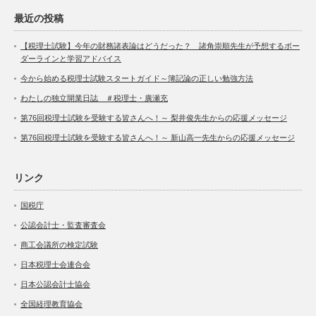
最近の投稿
【税理士試験】今年の財務諸表論はどうだった？ 諸角崇順先生が予想するボー
ダーラインと学習アドバイス
今から始める税理士試験スタートガイド～簿記論の正しい勉強方法
わたしの独立開業日誌 ＃税理士・廣瀬充
第76回税理士試験を受験する皆さんへ！～ 梨井俊先生からの応援メッセージ
第76回税理士試験を受験する皆さんへ！～ 新山高一先生からの応援メッセージ
リンク
国税庁
公認会計士・監査審査会
商工会議所の検定試験
日本税理士会連合会
日本公認会計士協会
全国経理教育協会