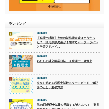
ランキング
2026/8/6
1
【税理士試験】今年の財務諸表論はどうだっ
た？ 諸角崇順先生が予想するボーダーライン
と学習アドバイス
2026/8/6
2
わたしの独立開業日誌 ＃税理士・廣瀬充
2026/8/6
3
今から始める税理士試験スタートガイド～簿記
論の正しい勉強方法
2026/8/5
4
第76回税理士試験を受験する皆さんへ！～ 梨井