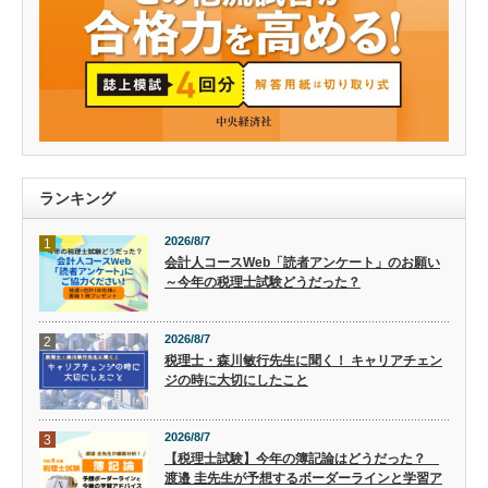
ランキング
2026/8/7
1
会計人コースWeb「読者アンケート」のお願い
～今年の税理士試験どうだった？
2026/8/7
2
税理士・森川敏行先生に聞く！ キャリアチェン
ジの時に大切にしたこと
2026/8/7
3
【税理士試験】今年の簿記論はどうだった？
渡邉 圭先生が予想するボーダーラインと学習ア