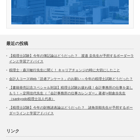
最近の投稿
【税理士試験】今年の簿記論はどうだった？ 渡邉 圭先生が予想するボーダーラ
インと学習アドバイス
税理士・森川敏行先生に聞く！ キャリアチェンジの時に大切にしたこと
会計人コースWeb「読者アンケート」のお願い～今年の税理士試験どうだった？
【書籍発売記念スペシャル対談】税理士試験お疲れ様！会計事務所の仕事を楽し
もう！～定岡佳代先生（『会計事務所の仕事カレンダー』著者)×朝倉歩先生
（sankyodo税理士法人代表）
【税理士試験】今年の財務諸表論はどうだった？ 諸角崇順先生が予想するボー
ダーラインと学習アドバイス
リンク