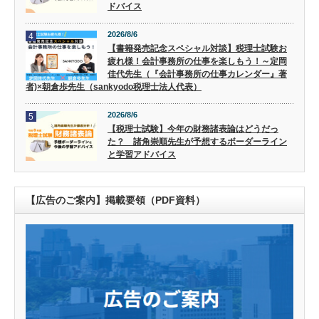
ドバイス
2026/8/6
4
【書籍発売記念スペシャル対談】税理士試験お
疲れ様！会計事務所の仕事を楽しもう！～定岡
佳代先生（『会計事務所の仕事カレンダー』著
者)×朝倉歩先生（sankyodo税理士法人代表）
2026/8/6
5
【税理士試験】今年の財務諸表論はどうだっ
た？ 諸角崇順先生が予想するボーダーライン
と学習アドバイス
【広告のご案内】掲載要領（PDF資料）