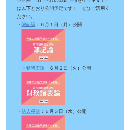
本企画「専門学校の出題予想をイッキ見！」
は以下とおり公開予定です！ ぜひご活用く
ださい。
・
簿記論
：６月１日（月）公開
・
財務諸表論
：６月２日（火）公開
・
法人税法
：６月３日（水）公開