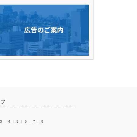
イブ
3
4
5
6
7
8