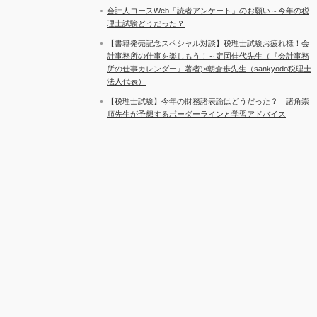
会計人コースWeb「読者アンケート」のお願い～今年の税
理士試験どうだった？
【書籍発売記念スペシャル対談】税理士試験お疲れ様！会
計事務所の仕事を楽しもう！～定岡佳代先生（『会計事務
所の仕事カレンダー』著者)×朝倉歩先生（sankyodo税理士
法人代表）
【税理士試験】今年の財務諸表論はどうだった？ 諸角崇
順先生が予想するボーダーラインと学習アドバイス