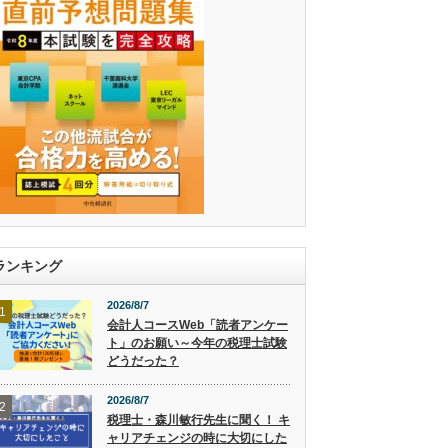
ランキング
2026/8/7
1
会計人コースWeb「読者アンケー
ト」のお願い～今年の税理士試験
どうだった？
2026/8/7
2
税理士・森川敏行先生に聞く！ キ
ャリアチェンジの時に大切にした