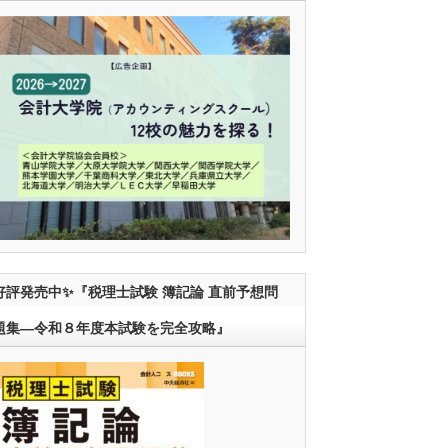
好評発売中✨『税理士試験 簿記論 直前予想問
題集―令和８年度本試験を完全攻略』