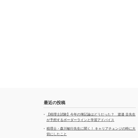
最近の投稿
【税理士試験】今年の簿記論はどうだった？ 渡邉 圭先生
が予想するボーダーラインと学習アドバイス
税理士・森川敏行先生に聞く！ キャリアチェンジの時に大
切にしたこと