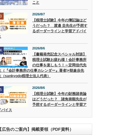
こと
2026/8/7
3
【税理士試験】今年の簿記論はど
うだった？ 渡邉 圭先生が予想す
るボーダーラインと学習アドバイ
ス
2026/8/6
4
【書籍発売記念スペシャル対談】
税理士試験お疲れ様！会計事務所
の仕事を楽しもう！～定岡佳代先
生（『会計事務所の仕事カレンダー』著者)×朝倉歩先
生（sankyodo税理士法人代表）
2026/8/6
5
【税理士試験】今年の財務諸表論
はどうだった？ 諸角崇順先生が
予想するボーダーラインと学習ア
ドバイス
【広告のご案内】掲載要領（PDF資料）