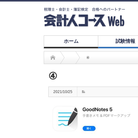
ホーム
試験情報
④
④
2021/10/25