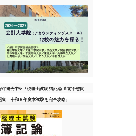
好評発売中✨『税理士試験 簿記論 直前予想問
題集―令和８年度本試験を完全攻略』