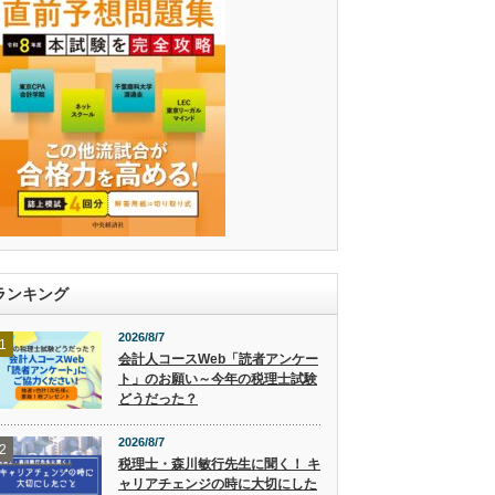
ランキング
2026/8/7
1
会計人コースWeb「読者アンケー
ト」のお願い～今年の税理士試験
どうだった？
2026/8/7
2
税理士・森川敏行先生に聞く！ キ
ャリアチェンジの時に大切にした