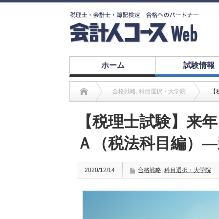
ホーム
試験情報
合格戦略
,
科目選択・大学院
【
【税理士試験】来年
Ａ（税法科目編）―
2020/12/14
合格戦略
,
科目選択・大学院