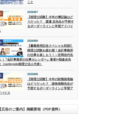
こと
2026/8/7
3
【税理士試験】今年の簿記論はど
うだった？ 渡邉 圭先生が予想す
るボーダーラインと学習アドバイ
ス
2026/8/6
4
【書籍発売記念スペシャル対談】
税理士試験お疲れ様！会計事務所
の仕事を楽しもう！～定岡佳代先
生（『会計事務所の仕事カレンダー』著者)×朝倉歩先
生（sankyodo税理士法人代表）
2026/8/6
5
【税理士試験】今年の財務諸表論
はどうだった？ 諸角崇順先生が
予想するボーダーラインと学習ア
ドバイス
【広告のご案内】掲載要領（PDF資料）