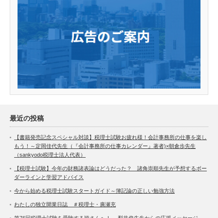
最近の投稿
【書籍発売記念スペシャル対談】税理士試験お疲れ様！会計事務所の仕事を楽し
もう！～定岡佳代先生（『会計事務所の仕事カレンダー』著者)×朝倉歩先生
（sankyodo税理士法人代表）
【税理士試験】今年の財務諸表論はどうだった？ 諸角崇順先生が予想するボー
ダーラインと学習アドバイス
今から始める税理士試験スタートガイド～簿記論の正しい勉強方法
わたしの独立開業日誌 ＃税理士・廣瀬充
第76回税理士試験を受験する皆さんへ！～ 梨井俊先生からの応援メッセージ