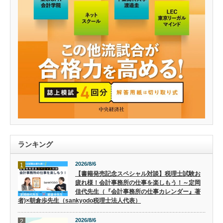
ランキング
2026/8/6
1
【書籍発売記念スペシャル対談】税理士試験お
疲れ様！会計事務所の仕事を楽しもう！～定岡
佳代先生（『会計事務所の仕事カレンダー』著
者)×朝倉歩先生（sankyodo税理士法人代表）
2026/8/6
2