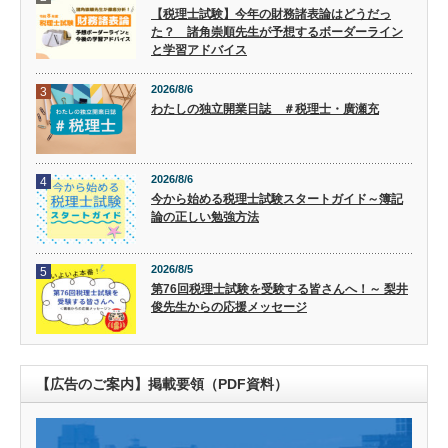
【税理士試験】今年の財務諸表論はどうだっ
た？ 諸角崇順先生が予想するボーダーライン
と学習アドバイス
2026/8/6
3
わたしの独立開業日誌 ＃税理士・廣瀬充
2026/8/6
4
今から始める税理士試験スタートガイド～簿記
論の正しい勉強方法
2026/8/5
5
第76回税理士試験を受験する皆さんへ！～ 梨井
俊先生からの応援メッセージ
【広告のご案内】掲載要領（PDF資料）