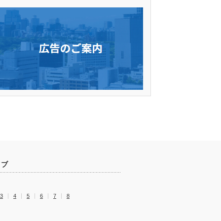
イブ
3
4
5
6
7
8