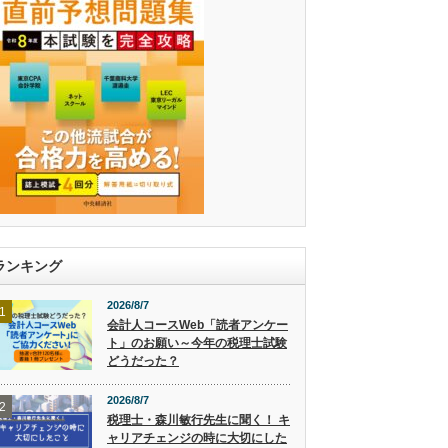
ランキング
2026/8/7
1
会計人コースWeb「読者アンケー
ト」のお願い～今年の税理士試験
どうだった？
2026/8/7
2
税理士・森川敏行先生に聞く！ キ
ャリアチェンジの時に大切にした