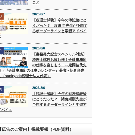
こと
2026/8/7
3
【税理士試験】今年の簿記論はど
うだった？ 渡邉 圭先生が予想す
るボーダーラインと学習アドバイ
ス
2026/8/6
4
【書籍発売記念スペシャル対談】
税理士試験お疲れ様！会計事務所
の仕事を楽しもう！～定岡佳代先
生（『会計事務所の仕事カレンダー』著者)×朝倉歩先
生（sankyodo税理士法人代表）
2026/8/6
5
【税理士試験】今年の財務諸表論
はどうだった？ 諸角崇順先生が
予想するボーダーラインと学習ア
ドバイス
【広告のご案内】掲載要領（PDF資料）