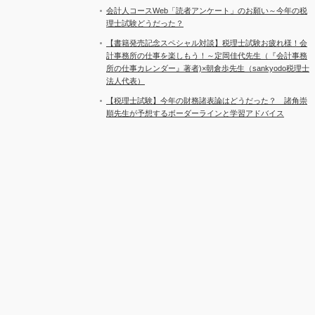
会計人コースWeb「読者アンケート」のお願い～今年の税
理士試験どうだった？
【書籍発売記念スペシャル対談】税理士試験お疲れ様！会
計事務所の仕事を楽しもう！～定岡佳代先生（『会計事務
所の仕事カレンダー』著者)×朝倉歩先生（sankyodo税理士
法人代表）
【税理士試験】今年の財務諸表論はどうだった？ 諸角崇
順先生が予想するボーダーラインと学習アドバイス