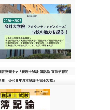
好評発売中✨『税理士試験 簿記論 直前予想問
題集―令和８年度本試験を完全攻略』