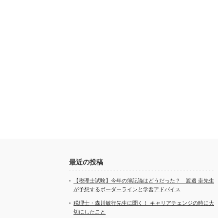
最近の投稿
【税理士試験】今年の簿記論はどうだった？ 渡邉 圭先生
が予想するボーダーラインと学習アドバイス
税理士・森川敏行先生に聞く！ キャリアチェンジの時に大
切にしたこと