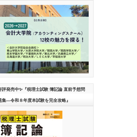
好評発売中✨『税理士試験 簿記論 直前予想問
題集―令和８年度本試験を完全攻略』