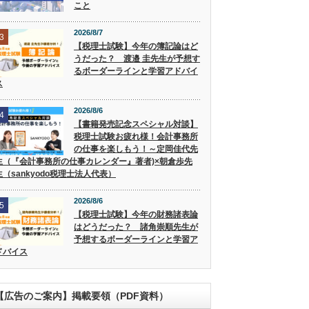
こと
2026/8/7
3
【税理士試験】今年の簿記論はど
うだった？ 渡邉 圭先生が予想す
るボーダーラインと学習アドバイ
ス
2026/8/6
4
【書籍発売記念スペシャル対談】
税理士試験お疲れ様！会計事務所
の仕事を楽しもう！～定岡佳代先
生（『会計事務所の仕事カレンダー』著者)×朝倉歩先
生（sankyodo税理士法人代表）
2026/8/6
5
【税理士試験】今年の財務諸表論
はどうだった？ 諸角崇順先生が
予想するボーダーラインと学習ア
ドバイス
【広告のご案内】掲載要領（PDF資料）