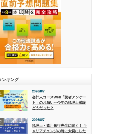
ランキング
2026/8/7
1
会計人コースWeb「読者アンケー
ト」のお願い～今年の税理士試験
どうだった？
2026/8/7
2
税理士・森川敏行先生に聞く！ キ
ャリアチェンジの時に大切にした