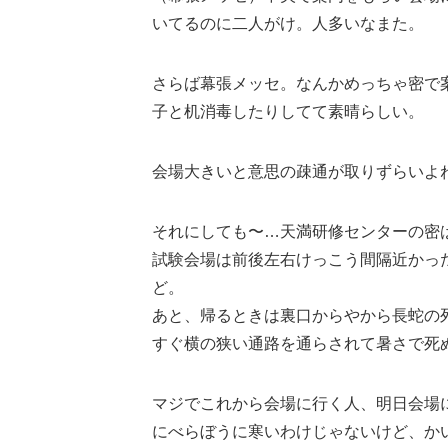
いてるのに二人がけ。人多いなまた。
さらば幕張メッセ。なんかめっちゃ密で
子と机消毒したりしてて素晴らしい。
会場大きいと意思の疎通が取りずらいよ
それにしても〜…天満研修センターの密
試験会場は前後左右けっこう間隔近かっ
ど。
あと、帰るときは裏口からやから長蛇の
すぐ横の狭い通路を通らされて暑さで死
マジでこれから会場に行く人、明日会場
にべらぼうに寒いわけじゃないけど、か