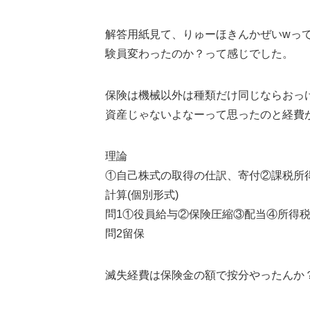
解答用紙見て、りゅーほきんかぜいwっ
験員変わったのか？って感じでした。
保険は機械以外は種類だけ同じならおっ
資産じゃないよなーって思ったのと経費
理論
①自己株式の取得の仕訳、寄付②課税所
計算(個別形式)
問1①役員給与②保険圧縮③配当④所得
問2留保
滅失経費は保険金の額で按分やったんか