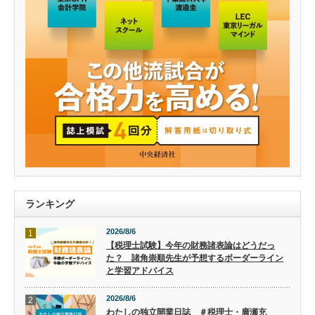
ランキング
2026/8/6
1
【税理士試験】今年の財務諸表論はどうだっ
た？ 諸角崇順先生が予想するボーダーライン
と学習アドバイス
2026/8/6
2
わたしの独立開業日誌 ＃税理士・廣瀬充