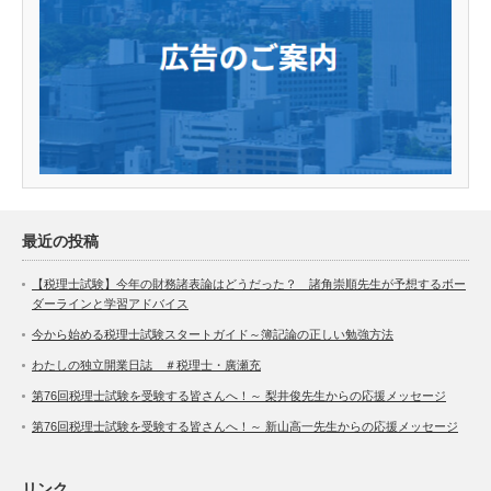
最近の投稿
【税理士試験】今年の財務諸表論はどうだった？ 諸角崇順先生が予想するボー
ダーラインと学習アドバイス
今から始める税理士試験スタートガイド～簿記論の正しい勉強方法
わたしの独立開業日誌 ＃税理士・廣瀬充
第76回税理士試験を受験する皆さんへ！～ 梨井俊先生からの応援メッセージ
第76回税理士試験を受験する皆さんへ！～ 新山高一先生からの応援メッセージ
リンク