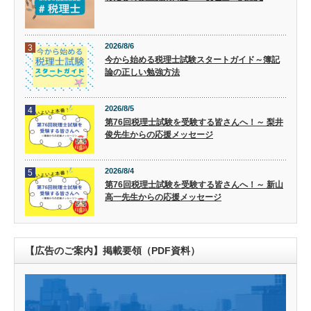
2026/8/6
3
今から始める税理士試験スタートガイド～簿記
論の正しい勉強方法
2026/8/5
4
第76回税理士試験を受験する皆さんへ！～ 梨井
俊先生からの応援メッセージ
2026/8/4
5
第76回税理士試験を受験する皆さんへ！～ 新山
高一先生からの応援メッセージ
【広告のご案内】掲載要領（PDF資料）