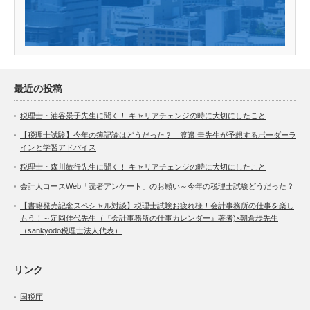
最近の投稿
税理士・油谷景子先生に聞く！ キャリアチェンジの時に大切にしたこと
【税理士試験】今年の簿記論はどうだった？ 渡邉 圭先生が予想するボーダーラ
インと学習アドバイス
税理士・森川敏行先生に聞く！ キャリアチェンジの時に大切にしたこと
会計人コースWeb「読者アンケート」のお願い～今年の税理士試験どうだった？
【書籍発売記念スペシャル対談】税理士試験お疲れ様！会計事務所の仕事を楽し
もう！～定岡佳代先生（『会計事務所の仕事カレンダー』著者)×朝倉歩先生
（sankyodo税理士法人代表）
リンク
国税庁