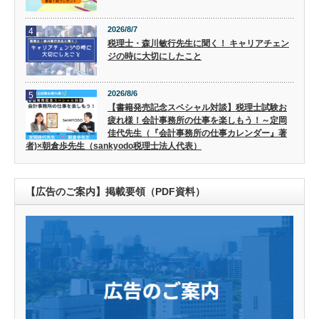
2026/8/7
4
税理士・森川敏行先生に聞く！ キャリアチェン
ジの時に大切にしたこと
2026/8/6
5
【書籍発売記念スペシャル対談】税理士試験お
疲れ様！会計事務所の仕事を楽しもう！～定岡
佳代先生（『会計事務所の仕事カレンダー』著
者)×朝倉歩先生（sankyodo税理士法人代表）
【広告のご案内】掲載要領（PDF資料）