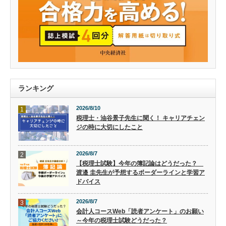
ランキング
2026/8/10
1
税理士・油谷景子先生に聞く！ キャリアチェン
ジの時に大切にしたこと
2026/8/7
2
【税理士試験】今年の簿記論はどうだった？
渡邉 圭先生が予想するボーダーラインと学習ア
ドバイス
2026/8/7
3
会計人コースWeb「読者アンケート」のお願い
～今年の税理士試験どうだった？