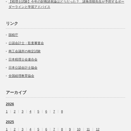
【税理士試験】今年の財務諸表論はどうだった？ 諸角崇順先生が予想するボー
ダーラインと学習アドバイス
リンク
国税庁
公認会計士・監査審査会
商工会議所の検定試験
日本税理士会連合会
日本公認会計士協会
全国経理教育協会
アーカイブ
2026
1
2
3
4
5
6
7
8
2025
1
2
3
4
5
6
7
8
9
10
11
12