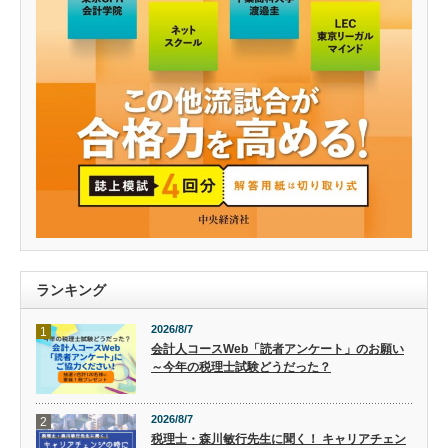
ランキング
2026/8/7
1
会計人コースWeb「読者アンケート」のお願い
～今年の税理士試験どうだった？
2026/8/7
2
税理士・森川敏行先生に聞く！ キャリアチェン