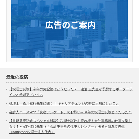
最近の投稿
【税理士試験】今年の簿記論はどうだった？ 渡邉 圭先生が予想するボーダーラ
インと学習アドバイス
税理士・森川敏行先生に聞く！ キャリアチェンジの時に大切にしたこと
会計人コースWeb「読者アンケート」のお願い～今年の税理士試験どうだった？
【書籍発売記念スペシャル対談】税理士試験お疲れ様！会計事務所の仕事を楽し
もう！～定岡佳代先生（『会計事務所の仕事カレンダー』著者)×朝倉歩先生
（sankyodo税理士法人代表）