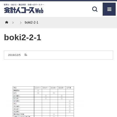
Home
boki2-2-1
boki2-2-1
2019/12/5