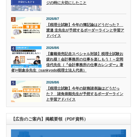
ジの時に大切にしたこと
2026/8/7
3
【税理士試験】今年の簿記論はどうだった？
渡邉 圭先生が予想するボーダーラインと学習ア
ドバイス
2026/8/6
4
【書籍発売記念スペシャル対談】税理士試験お
疲れ様！会計事務所の仕事を楽しもう！～定岡
佳代先生（『会計事務所の仕事カレンダー』著
者)×朝倉歩先生（sankyodo税理士法人代表）
2026/8/6
5
【税理士試験】今年の財務諸表論はどうだっ
た？ 諸角崇順先生が予想するボーダーライン
と学習アドバイス
【広告のご案内】掲載要領（PDF資料）