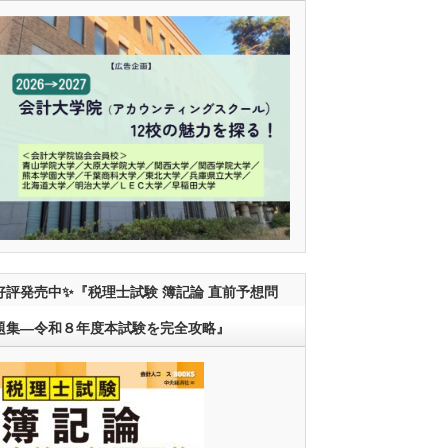
好評発売中✨『税理士試験 簿記論 直前予想問
題集―令和８年度本試験を完全攻略』