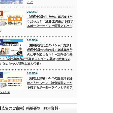
こと
2026/8/7
3
【税理士試験】今年の簿記論はど
うだった？ 渡邉 圭先生が予想す
るボーダーラインと学習アドバイ
ス
2026/8/6
4
【書籍発売記念スペシャル対談】
税理士試験お疲れ様！会計事務所
の仕事を楽しもう！～定岡佳代先
生（『会計事務所の仕事カレンダー』著者)×朝倉歩先
生（sankyodo税理士法人代表）
2026/8/6
5
【税理士試験】今年の財務諸表論
はどうだった？ 諸角崇順先生が
予想するボーダーラインと学習ア
ドバイス
【広告のご案内】掲載要領（PDF資料）