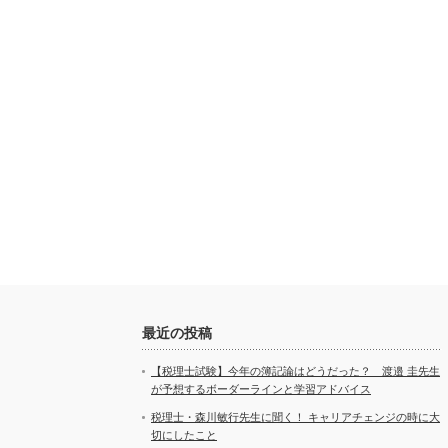
最近の投稿
【税理士試験】今年の簿記論はどうだった？ 渡邉 圭先生
が予想するボーダーラインと学習アドバイス
税理士・森川敏行先生に聞く！ キャリアチェンジの時に大
切にしたこと