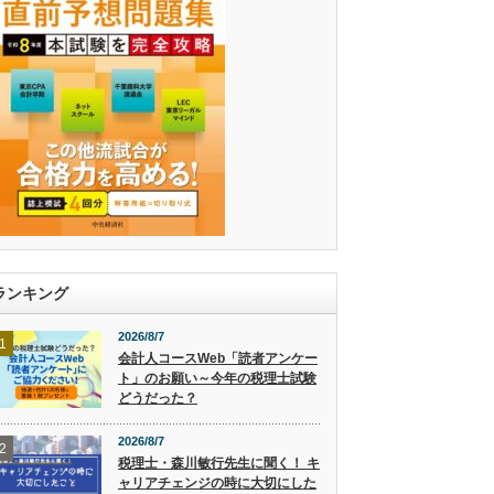
ランキング
2026/8/7
1
会計人コースWeb「読者アンケー
ト」のお願い～今年の税理士試験
どうだった？
2026/8/7
2
税理士・森川敏行先生に聞く！ キ
ャリアチェンジの時に大切にした