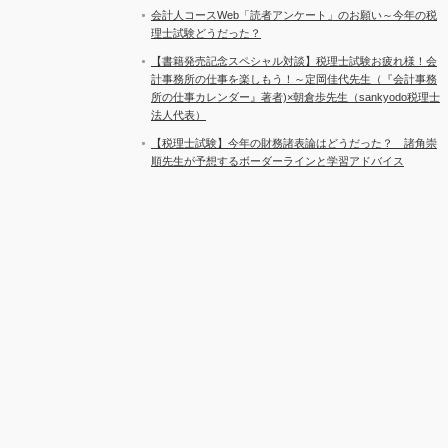
会計人コースWeb「読者アンケート」のお願い～今年の税
理士試験どうだった？
【書籍発売記念スペシャル対談】税理士試験お疲れ様！会
計事務所の仕事を楽しもう！～定岡佳代先生（『会計事務
所の仕事カレンダー』著者)×朝倉歩先生（sankyodo税理士
法人代表）
【税理士試験】今年の財務諸表論はどうだった？ 諸角崇
順先生が予想するボーダーラインと学習アドバイス