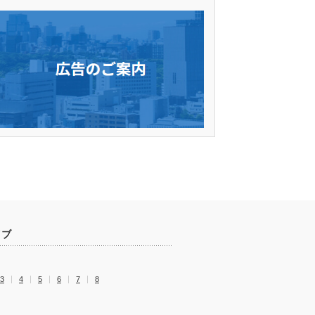
イブ
3
4
5
6
7
8