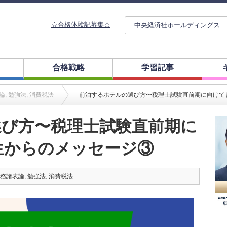
☆合格体験記募集☆
中央経済社ホールディングス
合格戦略
学習記事
論
,
勉強法
,
消費税法
前泊するホテルの選び方〜税理士試験直前期に向けて
選び方〜税理士試験直前期に
生からのメッセージ③
務諸表論
,
勉強法
,
消費税法