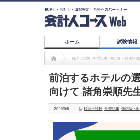
ホーム
試験情報
税理士試験
,
学習記事
,
簿記論・財務諸表
前泊するホテルの
向けて 諸角崇順先
2026/6/8
税理士試験
,
学習記事
,
簿記論・財