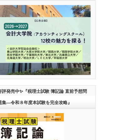
好評発売中✨『税理士試験 簿記論 直前予想問
題集―令和８年度本試験を完全攻略』