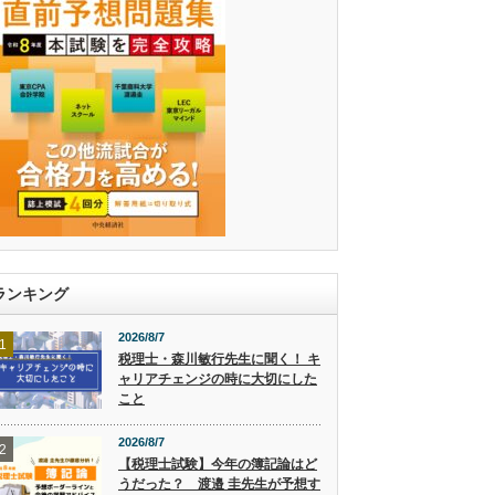
ランキング
2026/8/7
1
税理士・森川敏行先生に聞く！ キ
ャリアチェンジの時に大切にした
こと
2026/8/7
2
【税理士試験】今年の簿記論はど
うだった？ 渡邉 圭先生が予想す