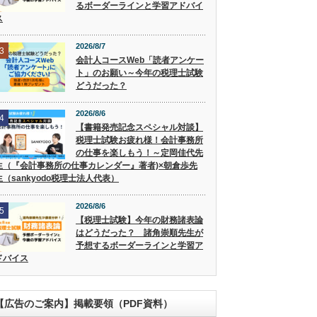
るボーダーラインと学習アドバイ
ス
2026/8/7
3
会計人コースWeb「読者アンケー
ト」のお願い～今年の税理士試験
どうだった？
2026/8/6
4
【書籍発売記念スペシャル対談】
税理士試験お疲れ様！会計事務所
の仕事を楽しもう！～定岡佳代先
生（『会計事務所の仕事カレンダー』著者)×朝倉歩先
生（sankyodo税理士法人代表）
2026/8/6
5
【税理士試験】今年の財務諸表論
はどうだった？ 諸角崇順先生が
予想するボーダーラインと学習ア
ドバイス
【広告のご案内】掲載要領（PDF資料）