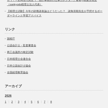
（sankyodo税理士法人代表）
【税理士試験】今年の財務諸表論はどうだった？ 諸角崇順先生が予想するボー
ダーラインと学習アドバイス
リンク
国税庁
公認会計士・監査審査会
商工会議所の検定試験
日本税理士会連合会
日本公認会計士協会
全国経理教育協会
アーカイブ
2026
1
2
3
4
5
6
7
8