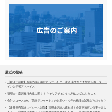
最近の投稿
【税理士試験】今年の簿記論はどうだった？ 渡邉 圭先生が予想するボーダーラ
インと学習アドバイス
税理士・森川敏行先生に聞く！ キャリアチェンジの時に大切にしたこと
会計人コースWeb「読者アンケート」のお願い～今年の税理士試験どうだった？
【書籍発売記念スペシャル対談】税理士試験お疲れ様！会計事務所の仕事を楽し
もう！～定岡佳代先生（『会計事務所の仕事カレンダー』著者)×朝倉歩先生