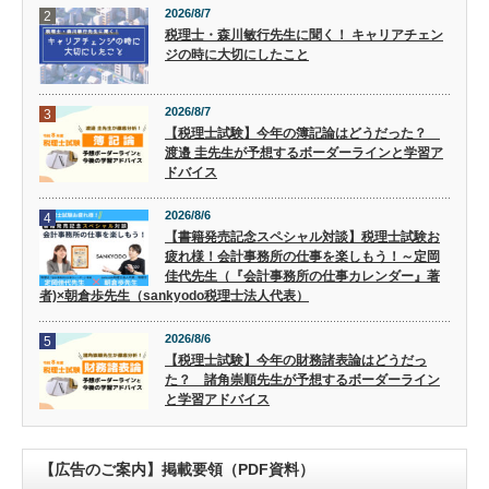
2026/8/7
2
税理士・森川敏行先生に聞く！ キャリアチェン
ジの時に大切にしたこと
2026/8/7
3
【税理士試験】今年の簿記論はどうだった？
渡邉 圭先生が予想するボーダーラインと学習ア
ドバイス
2026/8/6
4
【書籍発売記念スペシャル対談】税理士試験お
疲れ様！会計事務所の仕事を楽しもう！～定岡
佳代先生（『会計事務所の仕事カレンダー』著
者)×朝倉歩先生（sankyodo税理士法人代表）
2026/8/6
5
【税理士試験】今年の財務諸表論はどうだっ
た？ 諸角崇順先生が予想するボーダーライン
と学習アドバイス
【広告のご案内】掲載要領（PDF資料）