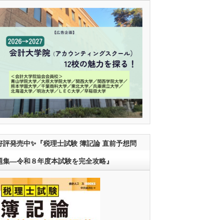
好評発売中✨『税理士試験 簿記論 直前予想問
題集―令和８年度本試験を完全攻略』