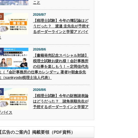
こと
2026/8/7
3
【税理士試験】今年の簿記論はど
うだった？ 渡邉 圭先生が予想す
るボーダーラインと学習アドバイ
ス
2026/8/6
4
【書籍発売記念スペシャル対談】
税理士試験お疲れ様！会計事務所
の仕事を楽しもう！～定岡佳代先
生（『会計事務所の仕事カレンダー』著者)×朝倉歩先
生（sankyodo税理士法人代表）
2026/8/6
5
【税理士試験】今年の財務諸表論
はどうだった？ 諸角崇順先生が
予想するボーダーラインと学習ア
ドバイス
【広告のご案内】掲載要領（PDF資料）