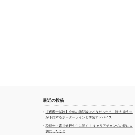
最近の投稿
【税理士試験】今年の簿記論はどうだった？ 渡邉 圭先生
が予想するボーダーラインと学習アドバイス
税理士・森川敏行先生に聞く！ キャリアチェンジの時に大
切にしたこと