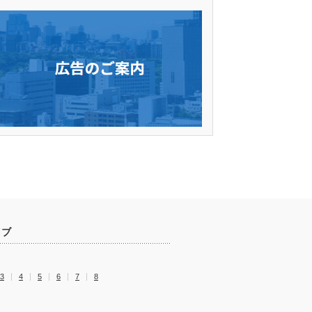
イブ
3
4
5
6
7
8