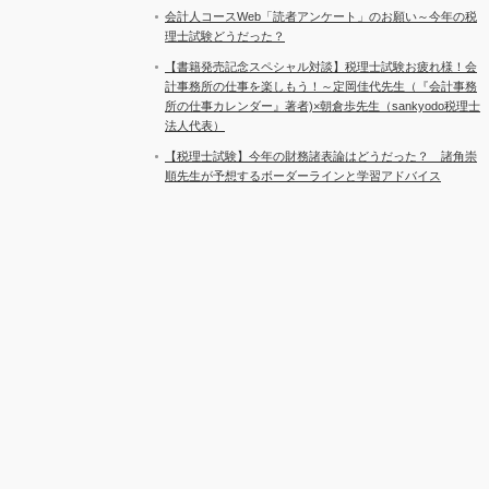
会計人コースWeb「読者アンケート」のお願い～今年の税
理士試験どうだった？
【書籍発売記念スペシャル対談】税理士試験お疲れ様！会
計事務所の仕事を楽しもう！～定岡佳代先生（『会計事務
所の仕事カレンダー』著者)×朝倉歩先生（sankyodo税理士
法人代表）
【税理士試験】今年の財務諸表論はどうだった？ 諸角崇
順先生が予想するボーダーラインと学習アドバイス