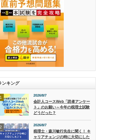
ランキング
2026/8/7
1
会計人コースWeb「読者アンケー
ト」のお願い～今年の税理士試験
どうだった？
2026/8/7
2
税理士・森川敏行先生に聞く！ キ
ャリアチェンジの時に大切にした