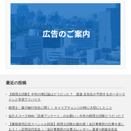
最近の投稿
【税理士試験】今年の簿記論はどうだった？ 渡邉 圭先生が予想するボーダーラ
インと学習アドバイス
税理士・森川敏行先生に聞く！ キャリアチェンジの時に大切にしたこと
会計人コースWeb「読者アンケート」のお願い～今年の税理士試験どうだった？
【書籍発売記念スペシャル対談】税理士試験お疲れ様！会計事務所の仕事を楽し
もう！～定岡佳代先生（『会計事務所の仕事カレンダー』著者)×朝倉歩先生