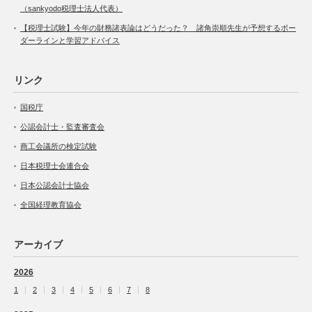
（sankyodo税理士法人代表）
【税理士試験】今年の財務諸表論はどうだった？ 諸角崇順先生が予想するボー
ダーラインと学習アドバイス
リンク
国税庁
公認会計士・監査審査会
商工会議所の検定試験
日本税理士会連合会
日本公認会計士協会
全国経理教育協会
アーカイブ
2026
1
2
3
4
5
6
7
8