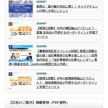
2026/8/7
2
税理士・森川敏行先生に聞く！ キャリアチェン
ジの時に大切にしたこと
2026/8/7
3
【税理士試験】今年の簿記論はどうだった？
渡邉 圭先生が予想するボーダーラインと学習ア
ドバイス
2026/8/6
4
【書籍発売記念スペシャル対談】税理士試験お
疲れ様！会計事務所の仕事を楽しもう！～定岡
佳代先生（『会計事務所の仕事カレンダー』著
者)×朝倉歩先生（sankyodo税理士法人代表）
2026/8/6
5
【税理士試験】今年の財務諸表論はどうだっ
た？ 諸角崇順先生が予想するボーダーライン
と学習アドバイス
【広告のご案内】掲載要領（PDF資料）