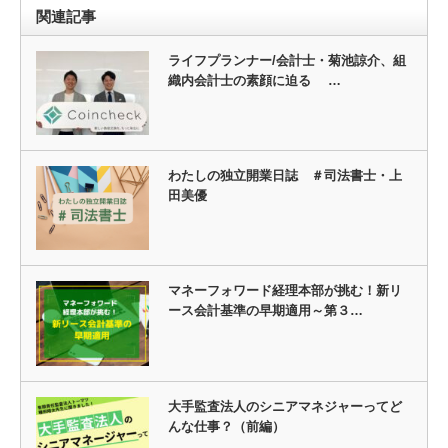
関連記事
ライフプランナー/会計士・菊池諒介、組
織内会計士の素顔に迫る …
わたしの独立開業日誌 ＃司法書士・上
田美優
マネーフォワード経理本部が挑む！新リ
ース会計基準の早期適用～第３…
大手監査法人のシニアマネジャーってど
んな仕事？（前編）