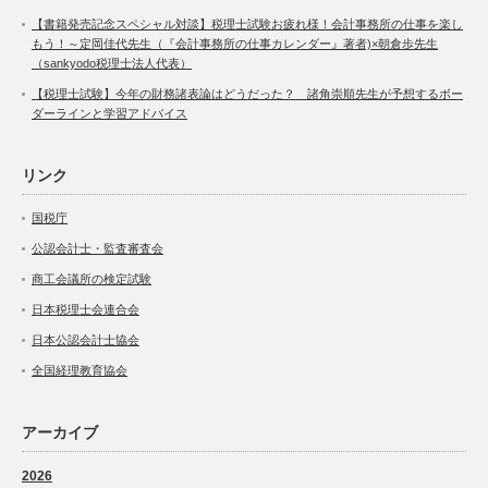
【書籍発売記念スペシャル対談】税理士試験お疲れ様！会計事務所の仕事を楽し
もう！～定岡佳代先生（『会計事務所の仕事カレンダー』著者)×朝倉歩先生
（sankyodo税理士法人代表）
【税理士試験】今年の財務諸表論はどうだった？ 諸角崇順先生が予想するボー
ダーラインと学習アドバイス
リンク
国税庁
公認会計士・監査審査会
商工会議所の検定試験
日本税理士会連合会
日本公認会計士協会
全国経理教育協会
アーカイブ
2026