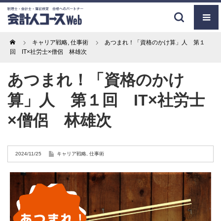
Home
キャリア戦略
,
仕事術
あつまれ！「資格のかけ算」人 第１
回 IT×社労士×僧侶 林雄次
あつまれ！「資格のかけ
算」人 第１回 IT×社労士
×僧侶 林雄次
2024/11/25
キャリア戦略
,
仕事術