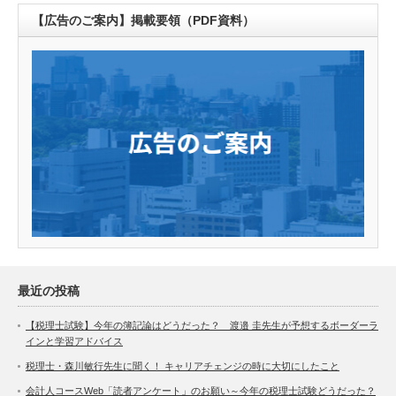
【広告のご案内】掲載要領（PDF資料）
最近の投稿
【税理士試験】今年の簿記論はどうだった？ 渡邉 圭先生が予想するボーダーラ
インと学習アドバイス
税理士・森川敏行先生に聞く！ キャリアチェンジの時に大切にしたこと
会計人コースWeb「読者アンケート」のお願い～今年の税理士試験どうだった？