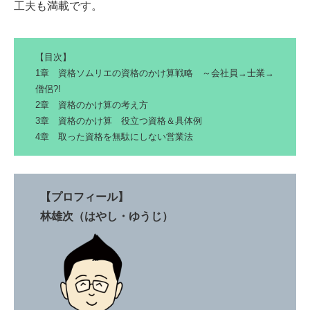
工夫も満載です。
【目次】
1章 資格ソムリエの資格のかけ算戦略 ～会社員→士業→
僧侶?!
2章 資格のかけ算の考え方
3章 資格のかけ算 役立つ資格＆具体例
4章 取った資格を無駄にしない営業法
【プロフィール】
林雄次（はやし・ゆうじ）