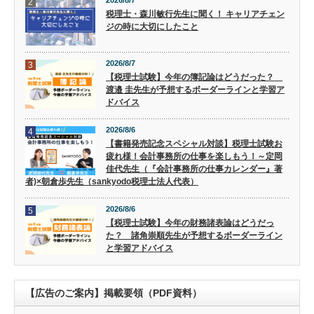
2026/8/7
2
税理士・森川敏行先生に聞く！ キャリアチェン
ジの時に大切にしたこと
2026/8/7
3
【税理士試験】今年の簿記論はどうだった？
渡邉 圭先生が予想するボーダーラインと学習ア
ドバイス
2026/8/6
4
【書籍発売記念スペシャル対談】税理士試験お
疲れ様！会計事務所の仕事を楽しもう！～定岡
佳代先生（『会計事務所の仕事カレンダー』著
者)×朝倉歩先生（sankyodo税理士法人代表）
2026/8/6
5
【税理士試験】今年の財務諸表論はどうだっ
た？ 諸角崇順先生が予想するボーダーライン
と学習アドバイス
【広告のご案内】掲載要領（PDF資料）