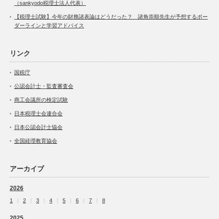
（sankyodo税理士法人代表）
【税理士試験】今年の財務諸表論はどうだった？ 諸角崇順先生が予想するボー
ダーラインと学習アドバイス
リンク
国税庁
公認会計士・監査審査会
商工会議所の検定試験
日本税理士会連合会
日本公認会計士協会
全国経理教育協会
アーカイブ
2026
1
2
3
4
5
6
7
8
2025