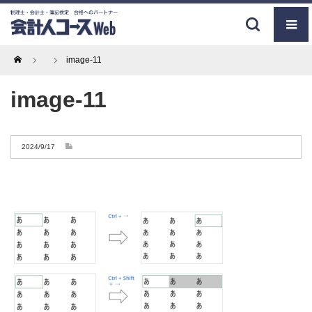
Home
image-11
image-11
2024/9/17