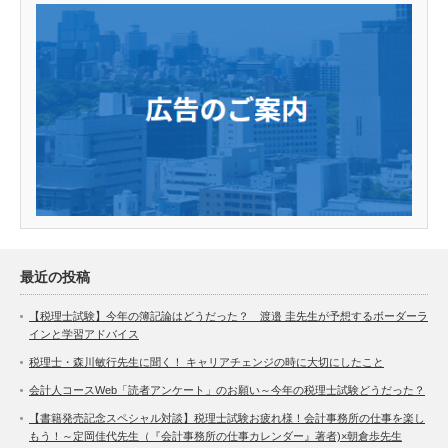
最近の投稿
【税理士試験】今年の簿記論はどうだった？ 渡邉 圭先生が予想するボーダーラ
インと学習アドバイス
税理士・森川敏行先生に聞く！ キャリアチェンジの時に大切にしたこと
会計人コースWeb「読者アンケート」のお願い～今年の税理士試験どうだった？
【書籍発売記念スペシャル対談】税理士試験お疲れ様！会計事務所の仕事を楽し
もう！～定岡佳代先生（『会計事務所の仕事カレンダー』著者)×朝倉歩先生