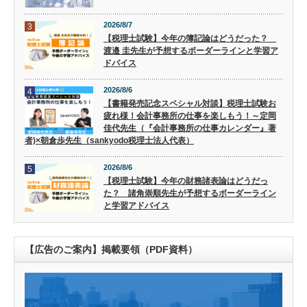
2026/8/7
3
【税理士試験】今年の簿記論はどうだった？
渡邉 圭先生が予想するボーダーラインと学習ア
ドバイス
2026/8/6
4
【書籍発売記念スペシャル対談】税理士試験お
疲れ様！会計事務所の仕事を楽しもう！～定岡
佳代先生（『会計事務所の仕事カレンダー』著
者)×朝倉歩先生（sankyodo税理士法人代表）
2026/8/6
5
【税理士試験】今年の財務諸表論はどうだっ
た？ 諸角崇順先生が予想するボーダーライン
と学習アドバイス
【広告のご案内】掲載要領（PDF資料）