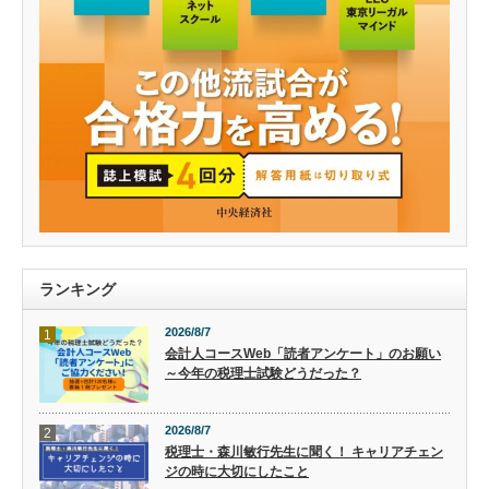
ランキング
2026/8/7
1
会計人コースWeb「読者アンケート」のお願い
～今年の税理士試験どうだった？
2026/8/7
2
税理士・森川敏行先生に聞く！ キャリアチェン
ジの時に大切にしたこと