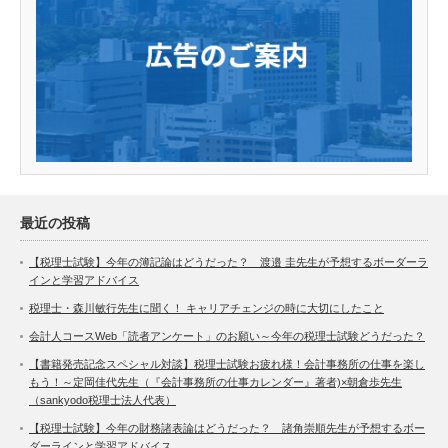
最近の投稿
【税理士試験】今年の簿記論はどうだった？ 渡邉 圭先生が予想するボーダーラ
インと学習アドバイス
税理士・森川敏行先生に聞く！ キャリアチェンジの時に大切にしたこと
会計人コースWeb「読者アンケート」のお願い～今年の税理士試験どうだった？
【書籍発売記念スペシャル対談】税理士試験お疲れ様！会計事務所の仕事を楽し
もう！～定岡佳代先生（『会計事務所の仕事カレンダー』著者)×朝倉歩先生
（sankyodo税理士法人代表）
【税理士試験】今年の財務諸表論はどうだった？ 諸角崇順先生が予想するボー
ダーラインと学習アドバイス