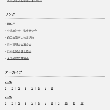
ダーラインと学習アドバイス
リンク
国税庁
公認会計士・監査審査会
商工会議所の検定試験
日本税理士会連合会
日本公認会計士協会
全国経理教育協会
アーカイブ
2026
1
2
3
4
5
6
7
8
2025
1
2
3
4
5
6
7
8
9
10
11
12