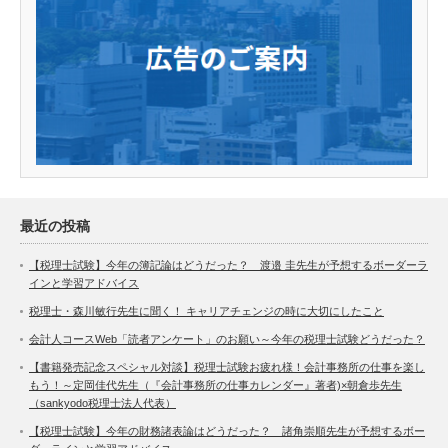
最近の投稿
【税理士試験】今年の簿記論はどうだった？ 渡邉 圭先生が予想するボーダーラ
インと学習アドバイス
税理士・森川敏行先生に聞く！ キャリアチェンジの時に大切にしたこと
会計人コースWeb「読者アンケート」のお願い～今年の税理士試験どうだった？
【書籍発売記念スペシャル対談】税理士試験お疲れ様！会計事務所の仕事を楽し
もう！～定岡佳代先生（『会計事務所の仕事カレンダー』著者)×朝倉歩先生
（sankyodo税理士法人代表）
【税理士試験】今年の財務諸表論はどうだった？ 諸角崇順先生が予想するボー