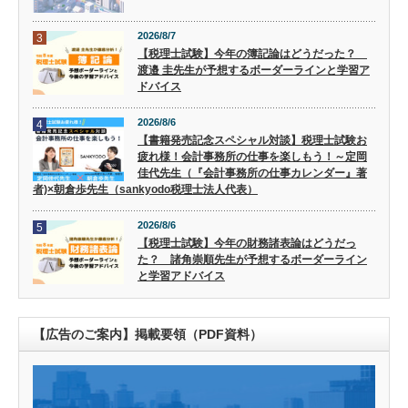
2026/8/7
3
【税理士試験】今年の簿記論はどうだった？
渡邉 圭先生が予想するボーダーラインと学習ア
ドバイス
2026/8/6
4
【書籍発売記念スペシャル対談】税理士試験お
疲れ様！会計事務所の仕事を楽しもう！～定岡
佳代先生（『会計事務所の仕事カレンダー』著
者)×朝倉歩先生（sankyodo税理士法人代表）
2026/8/6
5
【税理士試験】今年の財務諸表論はどうだっ
た？ 諸角崇順先生が予想するボーダーライン
と学習アドバイス
【広告のご案内】掲載要領（PDF資料）