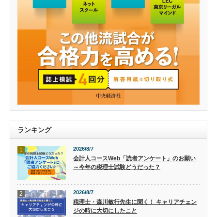
ランキング
2026/8/7
1
会計人コースWeb「読者アンケート」のお願い
～今年の税理士試験どうだった？
2026/8/7
2
税理士・森川敏行先生に聞く！ キャリアチェン
ジの時に大切にしたこと