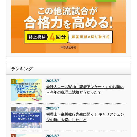
ランキング
2026/8/7
1
会計人コースWeb「読者アンケート」のお願い
～今年の税理士試験どうだった？
2026/8/7
2
税理士・森川敏行先生に聞く！ キャリアチェン
ジの時に大切にしたこと
2026/8/7
3