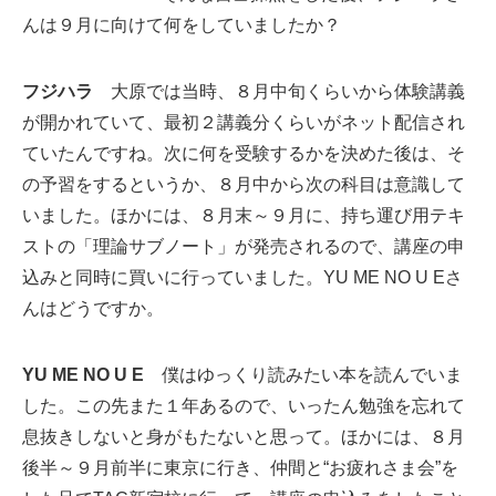
んは９月に向けて何をしていましたか？
フジハラ
大原では当時、８月中旬くらいから体験講義
が開かれていて、最初２講義分くらいがネット配信され
ていたんですね。次に何を受験するかを決めた後は、そ
の予習をするというか、８月中から次の科目は意識して
いました。ほかには、８月末～９月に、持ち運び用テキ
ストの「理論サブノート」が発売されるので、講座の申
込みと同時に買いに行っていました。YU ME NO U Eさ
んはどうですか。
YU ME NO U E
僕はゆっくり読みたい本を読んでいま
した。この先また１年あるので、いったん勉強を忘れて
息抜きしないと身がもたないと思って。ほかには、８月
後半～９月前半に東京に行き、仲間と“お疲れさま会”を