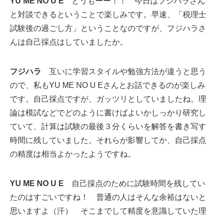
YU ME NO U E
どうもーー！！ 今日はフジハラさん
と対談できるということで楽しみです。早速、「税理士
試験後の過ごし方」ということなのですが、フジハラさ
んは自己採点はしていましたか。
フジハラ
互いに学習スタイルや勉強方法が違うと思う
ので、私もYU ME NO U Eさんとお話できるのが楽しみ
です。自己採点ですが、ガッツリとしていましたね。理
論は模試などでどのように書けばよいかしっかり研究し
ていて、計算は試験の最後３分くらいを解答を書き写す
時間に残していました。それらが影響してか、自己採点
の精度は相当よかったようですね。
YU ME NO U E
自己採点のために試験時間を残してい
たのはすごいですね！ 普通の人はそんな余裕はないと
思いますよ（汗） そこまでして精度を意識していた理