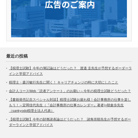
最近の投稿
【税理士試験】今年の簿記論はどうだった？ 渡邉 圭先生が予想するボーダーラ
インと学習アドバイス
税理士・森川敏行先生に聞く！ キャリアチェンジの時に大切にしたこと
会計人コースWeb「読者アンケート」のお願い～今年の税理士試験どうだった？
【書籍発売記念スペシャル対談】税理士試験お疲れ様！会計事務所の仕事を楽し
もう！～定岡佳代先生（『会計事務所の仕事カレンダー』著者)×朝倉歩先生
（sankyodo税理士法人代表）
【税理士試験】今年の財務諸表論はどうだった？ 諸角崇順先生が予想するボー
ダーラインと学習アドバイス