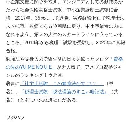
小企業支援に関心を抱き、エンジニアとしての勤務のか
たわら社会保険労務士試験、中小企業診断士試験に合
格。2017年、35歳にして退職、実務経験ゼロで税理士法
人へ転職。故郷である静岡県に戻り、中小事業者の力に
なれるよう、第２の人生のスタートラインに立っている
ところ。2014年から税理士試験を受験し、2020年に官報
合格。
勉強法や等身大の受験生活の日々を綴ったブログ
「資格
の先のYU ME NO U E」
が大人気で、アメブロ資格ジャ
ンルのランキング上位常連。
著書に
『社労士試験 この勉強法がすごい！』
（単
著）、
『税理士試験 税法理論のすごい暗記法』
（共
著）（ともに中央経済社）がある。
フジハラ