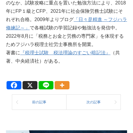
のなか、試験攻略に重点を置いた勉強方法により、2018
年にFP１級とCFP、2021年に社会保険労務士試験にそ
れぞれ合格。2009年よりブログ
「日々是精進 ～フジハラ
修練記～」
で各種試験の学習記録や勉強法を発信中。
2022年8月に「税務とお金と労務の専門家」を体現する
ためフジハラ税理士社労士事務所を開業。
著書に
『税理士試験 税法理論のすごい暗記法』
（共
著、中央経済社）がある。
前の記事
次の記事