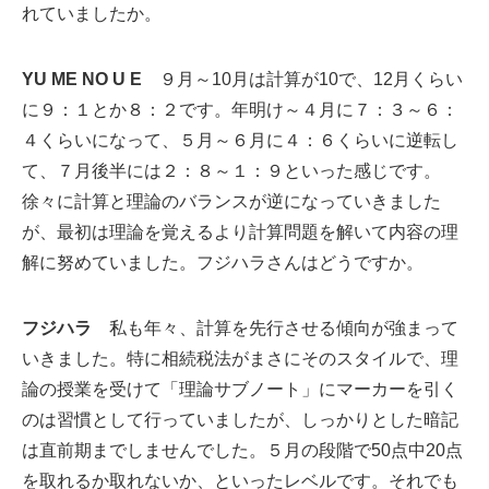
れていましたか。
YU ME NO U E
９月～10月は計算が10で、12月くらい
に９：１とか８：２です。年明け～４月に７：３～６：
４くらいになって、５月～６月に４：６くらいに逆転し
て、７月後半には２：８～１：９といった感じです。
徐々に計算と理論のバランスが逆になっていきました
が、最初は理論を覚えるより計算問題を解いて内容の理
解に努めていました。フジハラさんはどうですか。
フジハラ
私も年々、計算を先行させる傾向が強まって
いきました。特に相続税法がまさにそのスタイルで、理
論の授業を受けて「理論サブノート」にマーカーを引く
のは習慣として行っていましたが、しっかりとした暗記
は直前期までしませんでした。５月の段階で50点中20点
を取れるか取れないか、といったレベルです。それでも