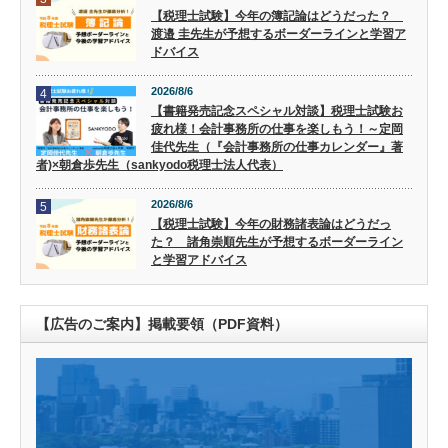
【税理士試験】今年の簿記論はどうだった？
渡邉 圭先生が予想するボーダーラインと学習ア
ドバイス
2026/8/6
4
【書籍発売記念スペシャル対談】税理士試験お
疲れ様！会計事務所の仕事を楽しもう！～定岡
佳代先生（『会計事務所の仕事カレンダー』著
者)×朝倉歩先生（sankyodo税理士法人代表）
2026/8/6
5
【税理士試験】今年の財務諸表論はどうだっ
た？ 諸角崇順先生が予想するボーダーライン
と学習アドバイス
【広告のご案内】掲載要領（PDF資料）