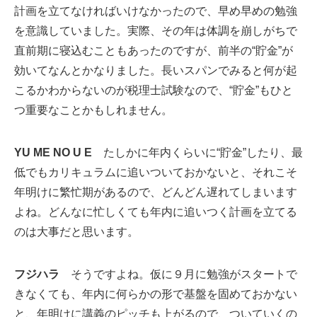
計画を立てなければいけなかったので、早め早めの勉強
を意識していました。実際、その年は体調を崩しがちで
直前期に寝込むこともあったのですが、前半の“貯金”が
効いてなんとかなりました。長いスパンでみると何が起
こるかわからないのが税理士試験なので、“貯金”もひと
つ重要なことかもしれません。
YU ME NO U E
たしかに年内くらいに“貯金”したり、最
低でもカリキュラムに追いついておかないと、それこそ
年明けに繁忙期があるので、どんどん遅れてしまいます
よね。どんなに忙しくても年内に追いつく計画を立てる
のは大事だと思います。
フジハラ
そうですよね。仮に９月に勉強がスタートで
きなくても、年内に何らかの形で基盤を固めておかない
と、年明けに講義のピッチも上がるので、ついていくの