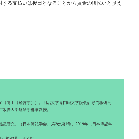
対する支払いは後日となることから賃金の後払いと捉え
了（博士（経営学））。明治大学専門職大学院会計専門職研究
在敬愛大学経済学部准教授。
記研究』（日本簿記学会）第2巻第1号、2019年（日本簿記学
第98号、2020年