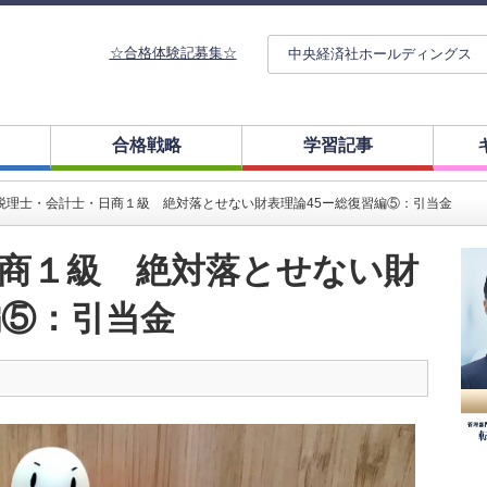
☆合格体験記募集☆
中央経済社ホールディングス
合格戦略
学習記事
税理士・会計士・日商１級 絶対落とせない財表理論45ー総復習編⑤：引当金
商１級 絶対落とせない財
編⑤：引当金