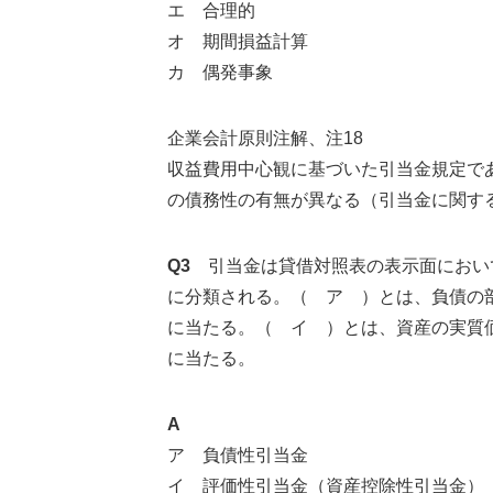
エ 合理的
オ 期間損益計算
カ 偶発事象
企業会計原則注解、注18
収益費用中心観に基づいた引当金規定で
の債務性の有無が異なる（引当金に関する論
Q3
引当金は貸借対照表の表示面におい
に分類される。（ ア ）とは、負債の
に当たる。（ イ ）とは、資産の実質
に当たる。
A
ア 負債性引当金
イ 評価性引当金（資産控除性引当金）