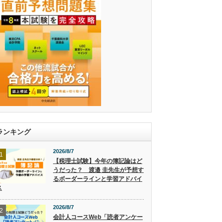
ランキング
2026/8/7
1
【税理士試験】今年の簿記論はど
うだった？ 渡邉 圭先生が予想す
るボーダーラインと学習アドバイ
ス
2026/8/7
2
会計人コースWeb「読者アンケー