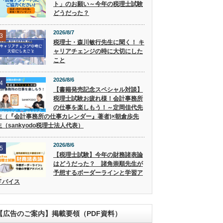
ト」のお願い～今年の税理士試験
どうだった？
2026/8/7
3
税理士・森川敏行先生に聞く！ キ
ャリアチェンジの時に大切にした
こと
2026/8/6
4
【書籍発売記念スペシャル対談】
税理士試験お疲れ様！会計事務所
の仕事を楽しもう！～定岡佳代先
生（『会計事務所の仕事カレンダー』著者)×朝倉歩先
生（sankyodo税理士法人代表）
2026/8/6
5
【税理士試験】今年の財務諸表論
はどうだった？ 諸角崇順先生が
予想するボーダーラインと学習ア
ドバイス
【広告のご案内】掲載要領（PDF資料）