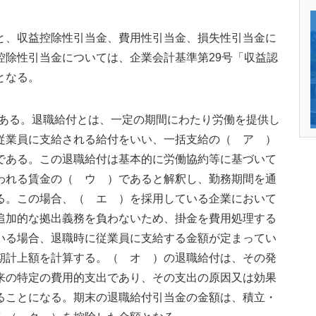
と、収益控除性引当金、費用性引当金、損失性引当金に
控除性引当金については、企業会計基準第29号「収益認
となる。
ある。退職給付とは、一定の期間にわたり労働を提供し
従業員に支給される給付をいい、一括支給の（ ア ）
である。この退職給付は基本的に労働協約等に基づいて
われる賃金の（ ウ ）であると解釈し、勤務期間を通
る。この場合、（ エ ）を採用している企業において
追加的な拠出義務を負わないため、掛金を費用処理する
いる場合、退職時に従業員に支給する金額が定まってい
期計上額を計算する。（ オ ）の退職給付は、その発
来の特定の費用的支出であり、その支出の原因又は効果
ることになる。期末の退職給付引当金の金額は、積立・