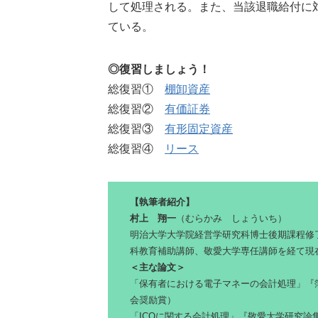
して処理される。また、当該退職給付に
ている。
◎復習しましょう！
総復習①
棚卸資産
総復習②
有価証券
総復習③
有形固定資産
総復習④
リース
【執筆者紹介】
村上 翔一
（むらかみ しょういち）
明治大学大学院経営学研究科博士後期課程修
科教育補助講師、敬愛大学専任講師を経て現
＜主な論文＞
「保有者における電子マネーの会計処理」『簿
会奨励賞）
「ICOに関する会計処理」『敬愛大学研究論集』