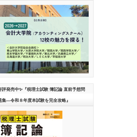
好評発売中✨『税理士試験 簿記論 直前予想問
題集―令和８年度本試験を完全攻略』