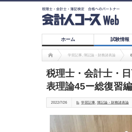
ホーム
試験情報
学習記事
,
簿記論・財務諸表論
税理士・会計士・日
表理論45ー総復習
2022/7/26
学習記事
,
簿記論・財務諸表論