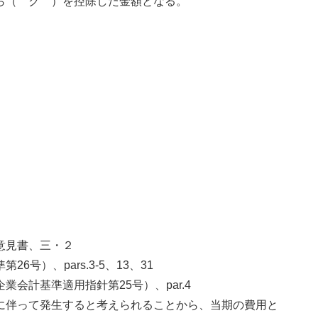
ら（ ク ）を控除した金額となる。
意見書、三・２
号）、pars.3-5、13、31
会計基準適用指針第25号）、par.4
に伴って発生すると考えられることから、当期の費用と