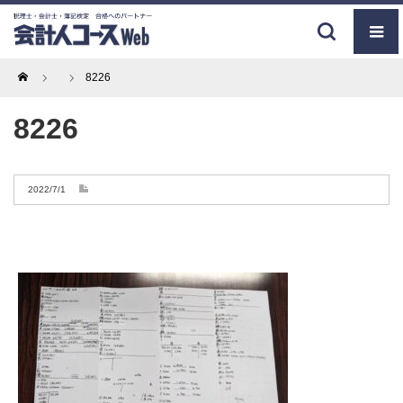
Home
8226
8226
2022/7/1