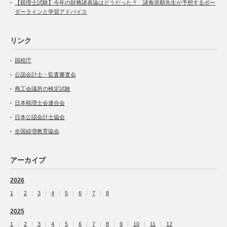
【税理士試験】今年の財務諸表論はどうだった？ 諸角崇順先生が予想するボー
ダーラインと学習アドバイス
リンク
国税庁
公認会計士・監査審査会
商工会議所の検定試験
日本税理士会連合会
日本公認会計士協会
全国経理教育協会
アーカイブ
2026
1
2
3
4
5
6
7
8
2025
1
2
3
4
5
6
7
8
9
10
11
12