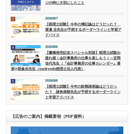
ジの時に大切にしたこと
2026/8/7
3
【税理士試験】今年の簿記論はどうだった？
渡邉 圭先生が予想するボーダーラインと学習ア
ドバイス
2026/8/6
4
【書籍発売記念スペシャル対談】税理士試験お
疲れ様！会計事務所の仕事を楽しもう！～定岡
佳代先生（『会計事務所の仕事カレンダー』著
者)×朝倉歩先生（sankyodo税理士法人代表）
2026/8/6
5
【税理士試験】今年の財務諸表論はどうだっ
た？ 諸角崇順先生が予想するボーダーライン
と学習アドバイス
【広告のご案内】掲載要領（PDF資料）