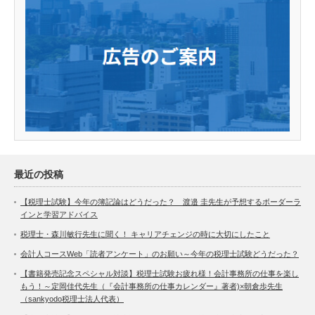
最近の投稿
【税理士試験】今年の簿記論はどうだった？ 渡邉 圭先生が予想するボーダーラ
インと学習アドバイス
税理士・森川敏行先生に聞く！ キャリアチェンジの時に大切にしたこと
会計人コースWeb「読者アンケート」のお願い～今年の税理士試験どうだった？
【書籍発売記念スペシャル対談】税理士試験お疲れ様！会計事務所の仕事を楽し
もう！～定岡佳代先生（『会計事務所の仕事カレンダー』著者)×朝倉歩先生
（sankyodo税理士法人代表）