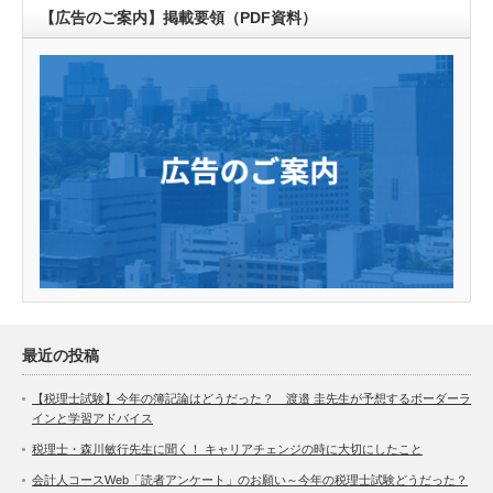
【広告のご案内】掲載要領（PDF資料）
最近の投稿
【税理士試験】今年の簿記論はどうだった？ 渡邉 圭先生が予想するボーダーラ
インと学習アドバイス
税理士・森川敏行先生に聞く！ キャリアチェンジの時に大切にしたこと
会計人コースWeb「読者アンケート」のお願い～今年の税理士試験どうだった？