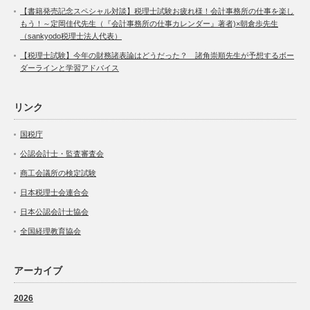
【書籍発売記念スペシャル対談】税理士試験お疲れ様！会計事務所の仕事を楽し
もう！～定岡佳代先生（『会計事務所の仕事カレンダー』著者)×朝倉歩先生
（sankyodo税理士法人代表）
【税理士試験】今年の財務諸表論はどうだった？ 諸角崇順先生が予想するボー
ダーラインと学習アドバイス
リンク
国税庁
公認会計士・監査審査会
商工会議所の検定試験
日本税理士会連合会
日本公認会計士協会
全国経理教育協会
アーカイブ
2026