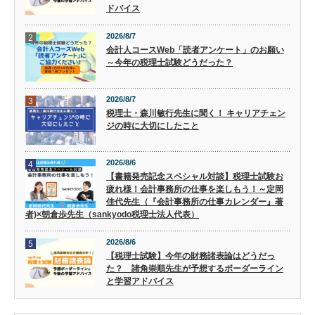
ドバイス
2026/8/7
2
会計人コースWeb「読者アンケート」のお願い
～今年の税理士試験どうだった？
2026/8/7
3
税理士・森川敏行先生に聞く！ キャリアチェン
ジの時に大切にしたこと
2026/8/6
4
【書籍発売記念スペシャル対談】税理士試験お
疲れ様！会計事務所の仕事を楽しもう！～定岡
佳代先生（『会計事務所の仕事カレンダー』著
者)×朝倉歩先生（sankyodo税理士法人代表）
2026/8/6
5
【税理士試験】今年の財務諸表論はどうだっ
た？ 諸角崇順先生が予想するボーダーライン
と学習アドバイス