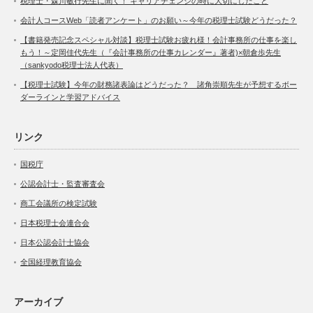
税理士・森川敏行先生に聞く！ キャリアチェンジの時に大切にしたこと
会計人コースWeb「読者アンケート」のお願い～今年の税理士試験どうだった？
【書籍発売記念スペシャル対談】税理士試験お疲れ様！会計事務所の仕事を楽し
もう！～定岡佳代先生（『会計事務所の仕事カレンダー』著者)×朝倉歩先生
（sankyodo税理士法人代表）
【税理士試験】今年の財務諸表論はどうだった？ 諸角崇順先生が予想するボー
ダーラインと学習アドバイス
リンク
国税庁
公認会計士・監査審査会
商工会議所の検定試験
日本税理士会連合会
日本公認会計士協会
全国経理教育協会
アーカイブ