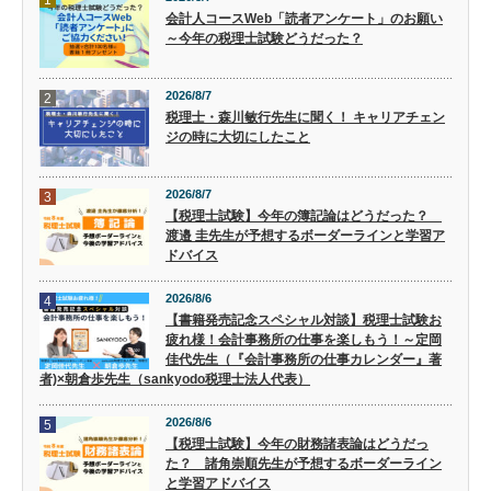
1
会計人コースWeb「読者アンケート」のお願い
～今年の税理士試験どうだった？
2026/8/7
2
税理士・森川敏行先生に聞く！ キャリアチェン
ジの時に大切にしたこと
2026/8/7
3
【税理士試験】今年の簿記論はどうだった？
渡邉 圭先生が予想するボーダーラインと学習ア
ドバイス
2026/8/6
4
【書籍発売記念スペシャル対談】税理士試験お
疲れ様！会計事務所の仕事を楽しもう！～定岡
佳代先生（『会計事務所の仕事カレンダー』著
者)×朝倉歩先生（sankyodo税理士法人代表）
2026/8/6
5
【税理士試験】今年の財務諸表論はどうだっ
た？ 諸角崇順先生が予想するボーダーライン
と学習アドバイス