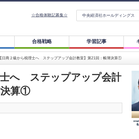
☆合格体験記募集☆
中央経済社ホールディングス
合格戦略
学習記事
【日商２級から税理士へ ステップアップ会計教室】第21回：帳簿決算①
理士へ ステップアップ会計
簿決算①