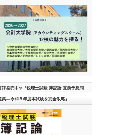
好評発売中✨『税理士試験 簿記論 直前予想問
題集―令和８年度本試験を完全攻略』