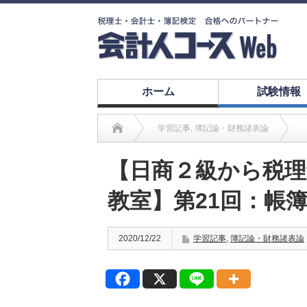
ホーム
試験情報
学習記事
,
簿記論・財務諸表論
【日商２級から税
教室】第21回：帳
2020/12/22
学習記事
,
簿記論・財務諸表論