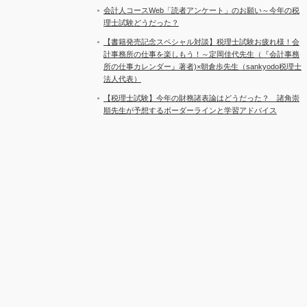
会計人コースWeb「読者アンケート」のお願い～今年の税
理士試験どうだった？
【書籍発売記念スペシャル対談】税理士試験お疲れ様！会
計事務所の仕事を楽しもう！～定岡佳代先生（『会計事務
所の仕事カレンダー』著者)×朝倉歩先生（sankyodo税理士
法人代表）
【税理士試験】今年の財務諸表論はどうだった？ 諸角崇
順先生が予想するボーダーラインと学習アドバイス