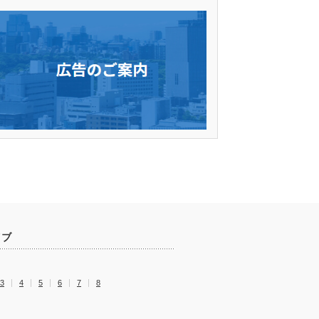
イブ
3
4
5
6
7
8