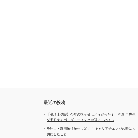
最近の投稿
【税理士試験】今年の簿記論はどうだった？ 渡邉 圭先生
が予想するボーダーラインと学習アドバイス
税理士・森川敏行先生に聞く！ キャリアチェンジの時に大
切にしたこと