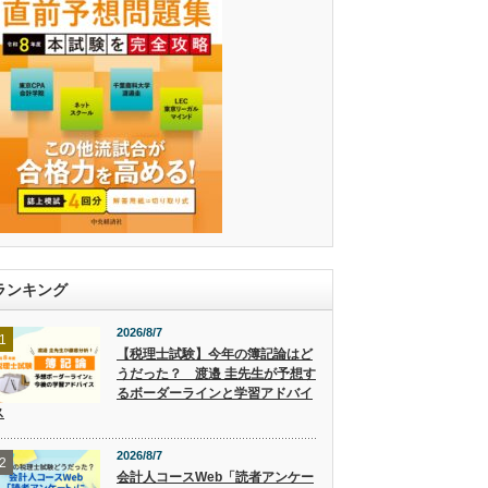
ランキング
2026/8/7
1
【税理士試験】今年の簿記論はど
うだった？ 渡邉 圭先生が予想す
るボーダーラインと学習アドバイ
ス
2026/8/7
2
会計人コースWeb「読者アンケー