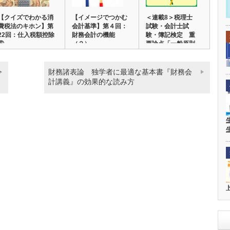
【クイズでわかる消
【イメージでつかむ
＜連載8＞税理士
費税法のキホン】第
会計基準】第４回：
試験・会計士試
22回：仕入税額控除
財務会計の機能
験・簿記検定 重
⑥
（２）
要論点「一般原則
ほ…
令
財務諸表論 独学者に最適な基本書『財務会
計講義』の効果的な読み方