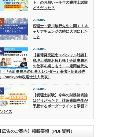
ト」のお願い～今年の税理士試験
どうだった？
2026/8/7
3
税理士・森川敏行先生に聞く！ キ
ャリアチェンジの時に大切にした
こと
2026/8/6
4
【書籍発売記念スペシャル対談】
税理士試験お疲れ様！会計事務所
の仕事を楽しもう！～定岡佳代先
生（『会計事務所の仕事カレンダー』著者)×朝倉歩先
生（sankyodo税理士法人代表）
2026/8/6
5
【税理士試験】今年の財務諸表論
はどうだった？ 諸角崇順先生が
予想するボーダーラインと学習ア
ドバイス
【広告のご案内】掲載要領（PDF資料）