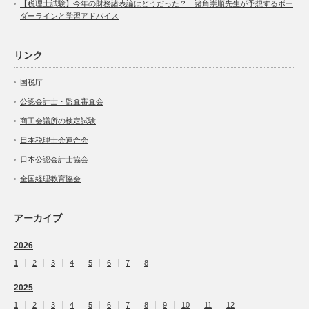
【税理士試験】今年の財務諸表論はどうだった？ 諸角崇順先生が予想するボー
ダーラインと学習アドバイス
リンク
国税庁
公認会計士・監査審査会
商工会議所の検定試験
日本税理士会連合会
日本公認会計士協会
全国経理教育協会
アーカイブ
2026
1
2
3
4
5
6
7
8
2025
1
2
3
4
5
6
7
8
9
10
11
12