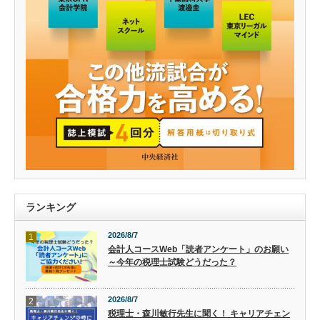
ランキング
2026/8/7
1
会計人コースWeb「読者アンケート」のお願い
～今年の税理士試験どうだった？
2026/8/7
2
税理士・森川敏行先生に聞く！ キャリアチェン