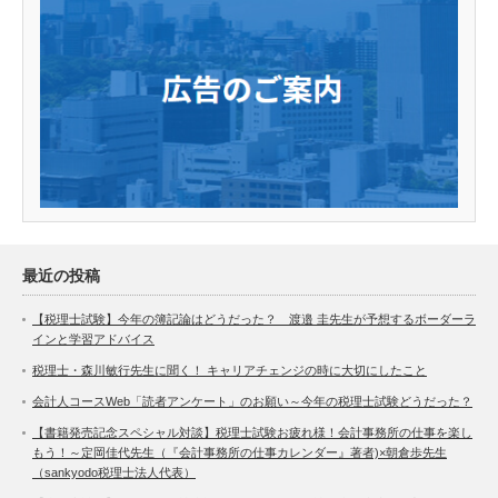
最近の投稿
【税理士試験】今年の簿記論はどうだった？ 渡邉 圭先生が予想するボーダーラ
インと学習アドバイス
税理士・森川敏行先生に聞く！ キャリアチェンジの時に大切にしたこと
会計人コースWeb「読者アンケート」のお願い～今年の税理士試験どうだった？
【書籍発売記念スペシャル対談】税理士試験お疲れ様！会計事務所の仕事を楽し
もう！～定岡佳代先生（『会計事務所の仕事カレンダー』著者)×朝倉歩先生
（sankyodo税理士法人代表）