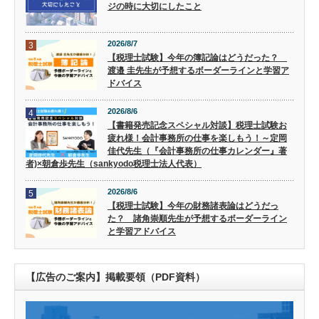
ジの時に大切にしたこと
2026/8/7
3
【税理士試験】今年の簿記論はどうだった？
渡邉 圭先生が予想するボーダーラインと学習ア
ドバイス
2026/8/6
4
【書籍発売記念スペシャル対談】税理士試験お
疲れ様！会計事務所の仕事を楽しもう！～定岡
佳代先生（『会計事務所の仕事カレンダー』著
者)×朝倉歩先生（sankyodo税理士法人代表）
2026/8/6
5
【税理士試験】今年の財務諸表論はどうだっ
た？ 諸角崇順先生が予想するボーダーライン
と学習アドバイス
【広告のご案内】掲載要領（PDF資料）