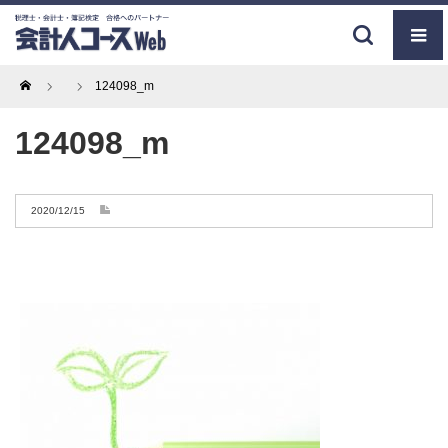
Home
124098_m
124098_m
2020/12/15