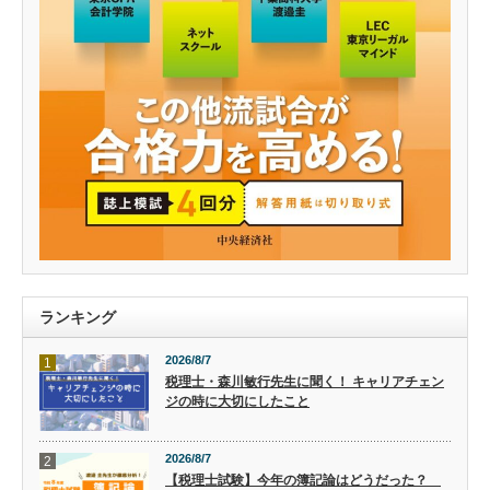
ランキング
2026/8/7
1
税理士・森川敏行先生に聞く！ キャリアチェン
ジの時に大切にしたこと
2026/8/7
2
【税理士試験】今年の簿記論はどうだった？