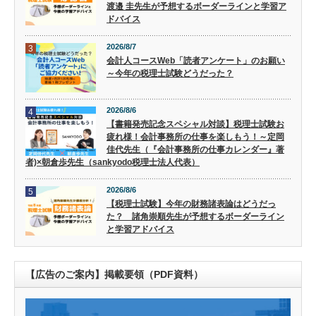
渡邉 圭先生が予想するボーダーラインと学習ア
ドバイス
2026/8/7
3
会計人コースWeb「読者アンケート」のお願い
～今年の税理士試験どうだった？
2026/8/6
4
【書籍発売記念スペシャル対談】税理士試験お
疲れ様！会計事務所の仕事を楽しもう！～定岡
佳代先生（『会計事務所の仕事カレンダー』著
者)×朝倉歩先生（sankyodo税理士法人代表）
2026/8/6
5
【税理士試験】今年の財務諸表論はどうだっ
た？ 諸角崇順先生が予想するボーダーライン
と学習アドバイス
【広告のご案内】掲載要領（PDF資料）