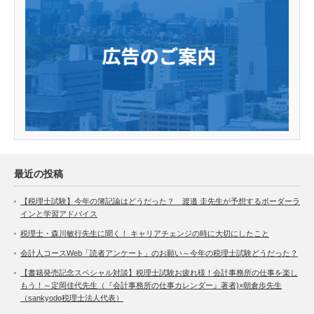
最近の投稿
【税理士試験】今年の簿記論はどうだった？ 渡邉 圭先生が予想するボーダーラ
インと学習アドバイス
税理士・森川敏行先生に聞く！ キャリアチェンジの時に大切にしたこと
会計人コースWeb「読者アンケート」のお願い～今年の税理士試験どうだった？
【書籍発売記念スペシャル対談】税理士試験お疲れ様！会計事務所の仕事を楽し
もう！～定岡佳代先生（『会計事務所の仕事カレンダー』著者)×朝倉歩先生
（sankyodo税理士法人代表）