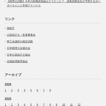
【税理士試験】今年の財務諸表論はどうだった？ 諸角崇順先生が予想するボー
ダーラインと学習アドバイス
リンク
国税庁
公認会計士・監査審査会
商工会議所の検定試験
日本税理士会連合会
日本公認会計士協会
全国経理教育協会
アーカイブ
2026
1
2
3
4
5
6
7
8
2025
1
2
3
4
5
6
7
8
9
10
11
12